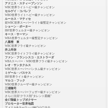
アドニス・スティーブンソン
WBC世界ライトヘビー級チャンピオン
セルゲイ・コバレフ
WBO世界ライトヘビー級チャンピオン
ルーカス・マティセ
前WBC世界スーパーライト級暫定チャンピオン
ショーン・ポーター
IBF世界ウェルター級チャンピオン
キース・サーマン
WBA世界ウェルター級暫定チャンピオン
八重樫 東
WBC世界フライ級チャンピオン
井上尚弥
WBC世界ライトフライ級チャンピオン
ファン・フランシスコ・エストラーダ
WBAスーパー・WBO世界フライ級チャンピオン
レオ・サンタクルス
WBC世界スーパーバンタム級チャンピオン
ミゲール・バスケス
IBF世界ライト級チャンピオン
マルコ・フック
WBO世界クルーザー級チャンピオン
三浦隆司
WBC世界スーパーフェザー級チャンピオン
さらに注目!クラス別"タレント図鑑"
全17階級トップボクサー
プロモーター世界地図
アメリカ&ヨーロッパ編◎山口大介