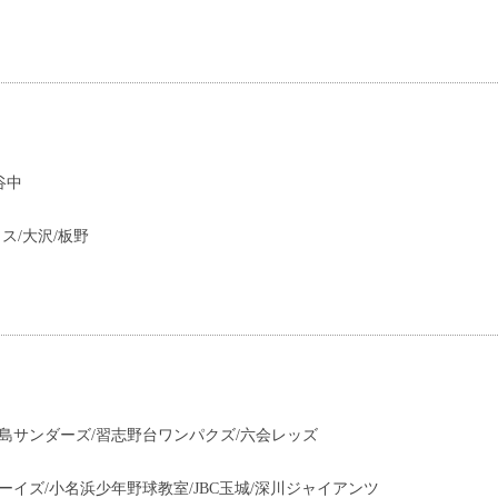
谷中
ス/大沢/板野
島サンダーズ/習志野台ワンパクズ/六会レッズ
ーイズ/小名浜少年野球教室/JBC玉城/深川ジャイアンツ