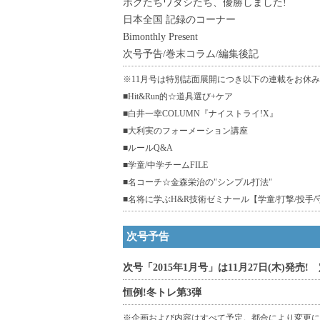
ボクたちワタシたち、優勝しました!
日本全国 記録のコーナー
Bimonthly Present
次号予告/巻末コラム/編集後記
※11月号は特別誌面展開につき以下の連載をお休
■Hit&Run的☆道具選び+ケア
■白井一幸COLUMN『ナイストライ!X』
■大利実のフォーメーション講座
■ルールQ&A
■学童/中学チームFILE
■名コーチ☆金森栄治の"シンプル打法"
■名将に学ぶH&R技術ゼミナール【学童/打撃/投手/
次号予告
次号「2015年1月号」は11月27日(木)発売! 
恒例!冬トレ第3弾
※企画および内容はすべて予定。都合により変更に