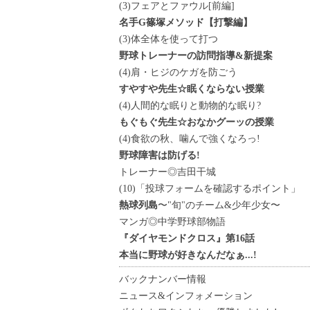
(3)フェアとファウル[前編]
名手G篠塚メソッド【打撃編】
(3)体全体を使って打つ
野球トレーナーの訪問指導&新提案
(4)肩・ヒジのケガを防ごう
すやすや先生☆眠くならない授業
(4)人間的な眠りと動物的な眠り?
もぐもぐ先生☆おなかグーッの授業
(4)食欲の秋、噛んで強くなろっ!
野球障害は防げる!
トレーナー◎吉田干城
(10)「投球フォームを確認するポイント」
熱球列島
〜"旬"のチーム&少年少女〜
マンガ◎中学野球部物語
『ダイヤモンドクロス』第16話
本当に野球が好きなんだなぁ...!
バックナンバー情報
ニュース&インフォメーション