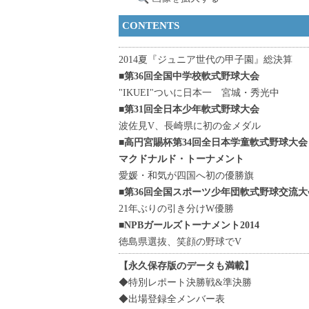
CONTENTS
2014夏『ジュニア世代の甲子園』総決算
■第36回全国中学校軟式野球大会
"IKUEI"ついに日本一 宮城・秀光中
■第31回全日本少年軟式野球大会
波佐見V、長崎県に初の金メダル
■高円宮賜杯第34回全日本学童軟式野球大会
マクドナルド・トーナメント
愛媛・和気が四国へ初の優勝旗
■第36回全国スポーツ少年団軟式野球交流大
21年ぶりの引き分けW優勝
■NPBガールズトーナメント2014
徳島県選抜、笑顔の野球でV
【永久保存版のデータも満載】
◆特別レポート決勝戦&準決勝
◆出場登録全メンバー表