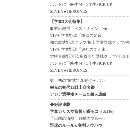
ホントに下級生?4・5年生PICK UP
SEVEN★HEROINES
【学童3大会特集】
取材班厳選『ベストナイン』+α
VIVA!学童野球『躍進の足音』
和気軟式野球クラブ/根上学童野球クラブ/中
VIVA!学童野球『波乱のてん末』
曽根青龍野球部/多賀少年野球クラブ/守山ボ
ホントに下級生?4・5年生PICK UP
SEVEN★HEROINES
史上初の"軟式"12U侍ジャパン
栄光の初代15戦士◎名鑑
アジア選手権チーム&個人成績
◆好評連載
学童カリスマ監督が綴るコラム(16)
「日曜の情熱、月曜のブルー」
野球のルール&審判ノウハウ