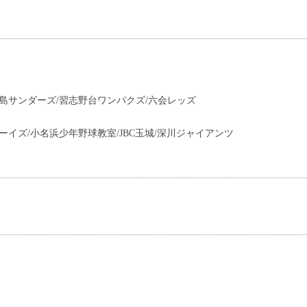
島サンダーズ/習志野台ワンパクズ/六会レッズ
ーイズ/小名浜少年野球教室/JBC玉城/深川ジャイアンツ