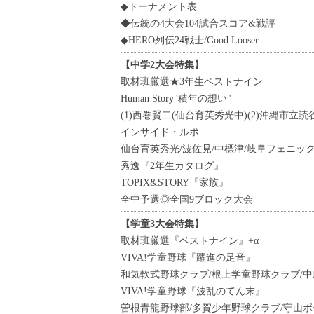
◆トーナメント表
◆伝統の4大会104試合スコア&戦評
◆HERO列伝24戦士/Good Looser
【中学2大会特集】
取材班厳選★3年生ベストナイン
Human Story"積年の想い"
(1)西巻賢二(仙台育英秀光中)(2)沖縄市立読
インサイド・ルポ
仙台育英秀光/波佐見/中標津/岐阜フェニック
秀逸『2年生カタログ』
TOPIX&STORY『家族』
全中予選◎全国9ブロック大会
【学童3大会特集】
取材班厳選『ベストナイン』+α
VIVA!学童野球『躍進の足音』
和気軟式野球クラブ/根上学童野球クラブ/中
VIVA!学童野球『波乱のてん末』
曽根青龍野球部/多賀少年野球クラブ/守山ボ