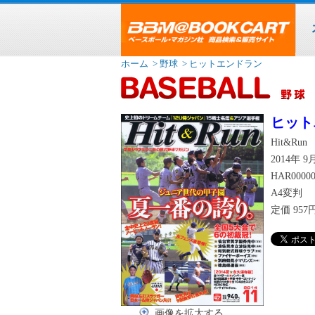
ホーム
> 野球
> ヒットエンドラン
ヒット
Hit&Run
2014年 
HAR00000
A4変判
定価
95
画像を拡大する