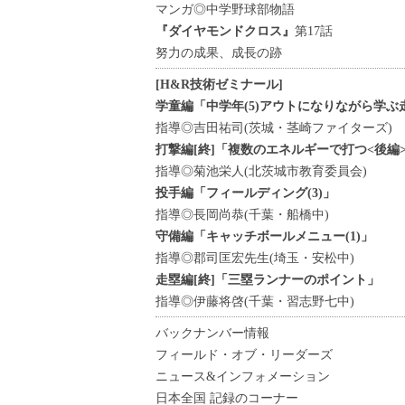
マンガ◎中学野球部物語
『ダイヤモンドクロス』
第17話
努力の成果、成長の跡
[H&R技術ゼミナール]
学童編「中学年(5)アウトになりながら学ぶ
指導◎吉田祐司(茨城・茎崎ファイターズ)
打撃編[終]「複数のエネルギーで打つ<後編
指導◎菊池栄人(北茨城市教育委員会)
投手編「フィールディング(3)」
指導◎長岡尚恭(千葉・船橋中)
守備編「キャッチボールメニュー(1)」
指導◎郡司匡宏先生(埼玉・安松中)
走塁編[終]「三塁ランナーのポイント」
指導◎伊藤将啓(千葉・習志野七中)
バックナンバー情報
フィールド・オブ・リーダーズ
ニュース&インフォメーション
日本全国 記録のコーナー