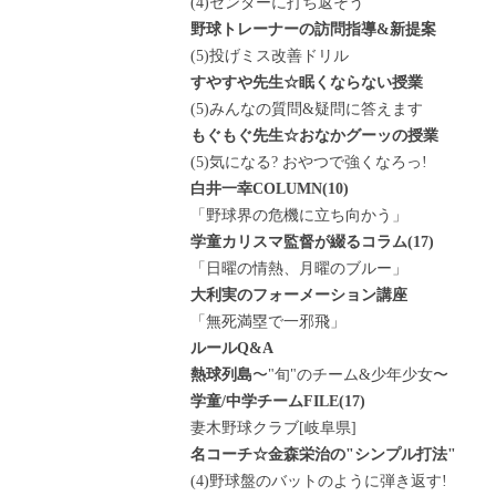
(4)センターに打ち返そう
野球トレーナーの訪問指導&新提案
(5)投げミス改善ドリル
すやすや先生☆眠くならない授業
(5)みんなの質問&疑問に答えます
もぐもぐ先生☆おなかグーッの授業
(5)気になる? おやつで強くなろっ!
白井一幸COLUMN(10)
「野球界の危機に立ち向かう」
学童カリスマ監督が綴るコラム(17)
「日曜の情熱、月曜のブルー」
大利実のフォーメーション講座
「無死満塁で一邪飛」
ルールQ&A
熱球列島
〜"旬"のチーム&少年少女〜
学童/中学チームFILE(17)
妻木野球クラブ[岐阜県]
名コーチ☆金森栄治の"シンプル打法"
(4)野球盤のバットのように弾き返す!