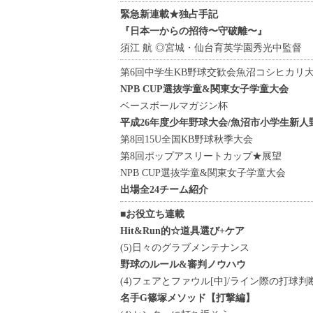
緊急新連載★独占手記
『日本一からの招待〜守破離〜』
須江 航 ◎宮城・仙台育英学園秀光中監督
第6回中学生KB野球交歓会魚沼コシヒカリ
NPB CUP選抜学童&関東女子学童大会
ベースボールマガジン杯
平成26年度少年野球大会/魚沼市小学生新人
第8回15U全国KB野球秋季大会
第8回ポップアスリートカップ★展望
NPB CUP選抜学童&関東女子学童大会
出場全24チーム紹介
■お役立ち連載
Hit&Run的☆道具選び+ケア
(5)日々のグラブメンテナンス
野球のルール&審判ノウハウ
(4)フェアとファウル[中]/ライン際の打球判
名手G篠塚メソッド【打撃編】