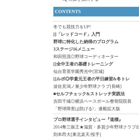
CONTENTS
冬でも競技力をUP!
[]「レッドコード」入門
野球に特化した納得のプログラム
3ステージ16メニュー
和田照茂◎野球コーディネーター
[]全中王者の基礎トレーニング
仙台育英学園秀光中[宮城]
[]ルポ◎学童元王者の平日練習&冬トレ
波佐見鴻ノ巣少年野球クラブ[長崎]
■セルフチェック&ストレッチ実践法
吉田千城◎横浜ベースボール整骨院院長
「野球障害は防げる!」連載拡大版
プロ野球選手インタビュー『道標』
2014奪三振王★滋賀・多賀少年野球クラブ
則本昂大
[東北楽天/投手]