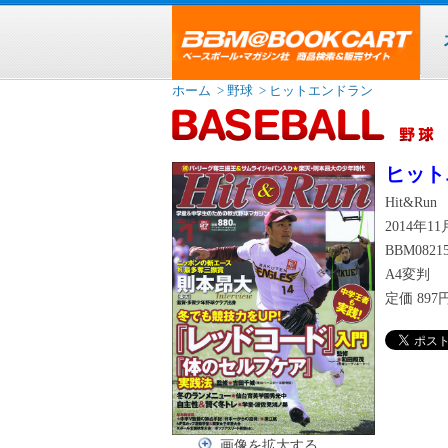
ホーム
> 野球
> ヒットエンドラン
ヒット
Hit&Run
2014年1
BBM0821
A4変判
定価
89
画像を拡大する