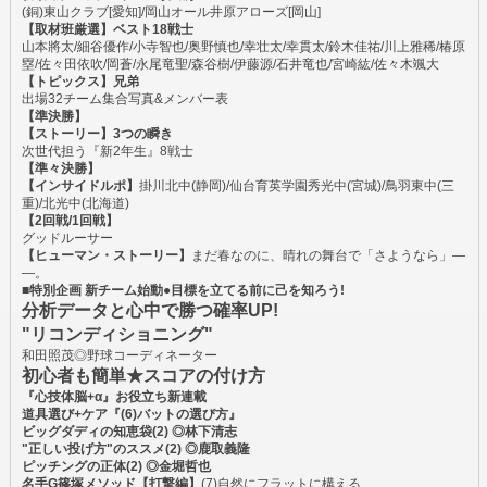
(銅)東山クラブ[愛知]/岡山オール井原アローズ[岡山]
【取材班厳選】ベスト18戦士
山本將太/細谷優作/小寺智也/奥野慎也/幸壮太/幸貫太/鈴木佳祐/川上雅稀/椿原
塁/佐々田依吹/岡蒼/永尾竜聖/森谷樹/伊藤源/石井竜也/宮崎紘/佐々木颯大
【トピックス】兄弟
出場32チーム集合写真&メンバー表
【準決勝】
【ストーリー】3つの瞬き
次世代担う『新2年生』8戦士
【準々決勝】
【インサイドルポ】
掛川北中(静岡)/仙台育英学園秀光中(宮城)/鳥羽東中(三
重)/北光中(北海道)
【2回戦/1回戦】
グッドルーサー
【ヒューマン・ストーリー】
まだ春なのに、晴れの舞台で「さようなら」―
―。
■特別企画 新チーム始動●目標を立てる前に己を知ろう!
分析データと心中で勝つ確率UP!
"リコンディショニング"
和田照茂◎野球コーディネーター
初心者も簡単★スコアの付け方
『心技体脳+α』お役立ち新連載
道具選び+ケア『(6)バットの選び方』
ビッグダディの知恵袋(2) ◎林下清志
"正しい投げ方"のススメ(2) ◎鹿取義隆
ピッチングの正体(2) ◎金堀哲也
名手G篠塚メソッド【打撃編】
(7)自然にフラットに構える