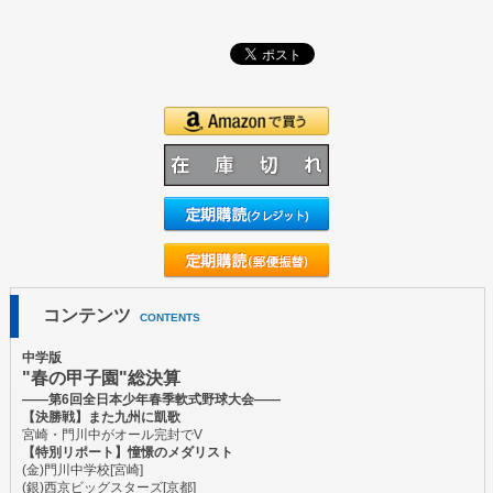
コンテンツ
CONTENTS
中学版
"春の甲子園"総決算
――第6回全日本少年春季軟式野球大会――
【決勝戦】また九州に凱歌
宮崎・門川中がオール完封でV
【特別リポート】憧憬のメダリスト
(金)門川中学校[宮崎]
(銀)西京ビッグスターズ[京都]