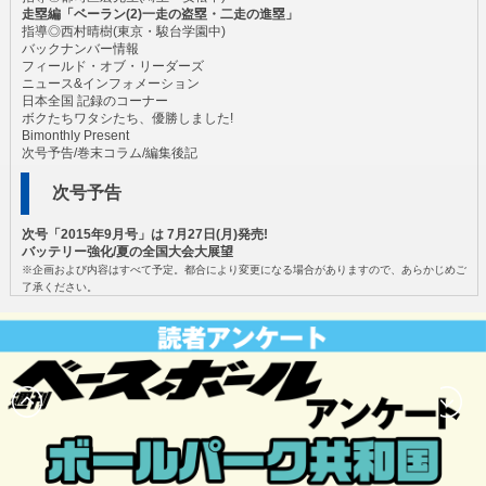
走塁編「ベーラン(2)一走の盗塁・二走の進塁」
指導◎西村晴樹(東京・駿台学園中)
バックナンバー情報
フィールド・オブ・リーダーズ
ニュース&インフォメーション
日本全国 記録のコーナー
ボクたちワタシたち、優勝しました!
Bimonthly Present
次号予告/巻末コラム/編集後記
次号予告
次号「2015年9月号」は 7月27日(月)発売!
バッテリー強化/夏の全国大会大展望
※企画および内容はすべて予定。都合により変更になる場合がありますので、あらかじめご
了承ください。