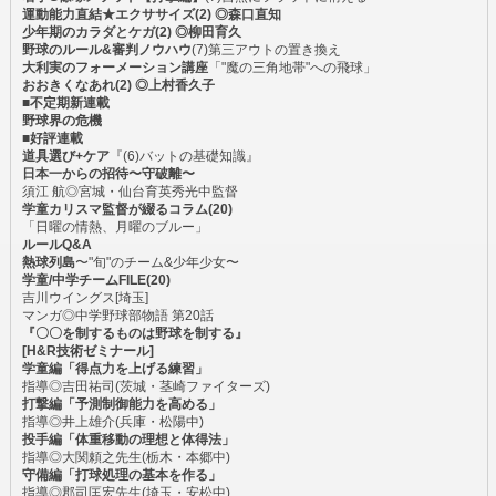
運動能力直結★エクササイズ(2) ◎森口直知
少年期のカラダとケガ(2) ◎柳田育久
野球のルール&審判ノウハウ
(7)第三アウトの置き換え
大利実のフォーメーション講座
「"魔の三角地帯"への飛球」
おおきくなあれ(2) ◎上村香久子
■不定期新連載
野球界の危機
■好評連載
道具選び+ケア
『(6)バットの基礎知識』
日本一からの招待〜守破離〜
須江 航◎宮城・仙台育英秀光中監督
学童カリスマ監督が綴るコラム(20)
「日曜の情熱、月曜のブルー」
ルールQ&A
熱球列島
〜"旬"のチーム&少年少女〜
学童/中学チームFILE(20)
吉川ウイングス[埼玉]
マンガ◎中学野球部物語 第20話
『〇〇を制するものは野球を制する』
[H&R技術ゼミナール]
学童編「得点力を上げる練習」
指導◎吉田祐司(茨城・茎崎ファイターズ)
打撃編「予測制御能力を高める」
指導◎井上雄介(兵庫・松陽中)
投手編「体重移動の理想と体得法」
指導◎大関頼之先生(栃木・本郷中)
守備編「打球処理の基本を作る」
指導◎郡司匡宏先生(埼玉・安松中)