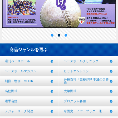
商品ジャンルを選ぶ
週刊ベースボール
ベースボールクリニック
ベースボールマガジン
ヒットエンドラン
分冊百科「高校野球 不滅の名勝
別冊・増刊・MOOK
負」
高校野球
大学野球
選手名鑑
プログラム各種
メジャーリーグ関連
球団史・イヤーブック 他