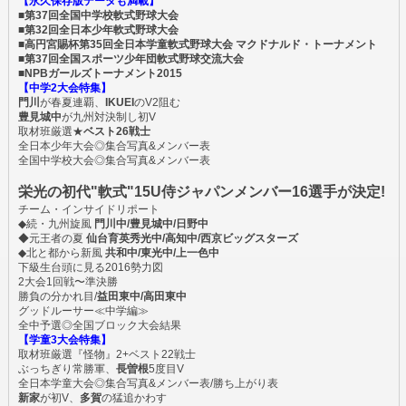
【永久保存版データも満載】
■第37回全国中学校軟式野球大会
■第32回全日本少年軟式野球大会
■高円宮賜杯第35回全日本学童軟式野球大会 マクドナルド・トーナメント
■第37回全国スポーツ少年団軟式野球交流大会
■NPBガールズトーナメント2015
【中学2大会特集】
門川
が春夏連覇、
IKUEI
のV2阻む
豊見城中
が九州対決制し初V
取材班厳選★
ベスト26戦士
全日本少年大会◎集合写真&メンバー表
全国中学校大会◎集合写真&メンバー表
栄光の初代"軟式"15U侍ジャパンメンバー16選手が決定!
チーム・インサイドリポート
◆続・九州旋風
門川中/豊見城中/日野中
◆元王者の夏
仙台育英秀光中/高知中/西京ビッグスターズ
◆北と都から新風
共和中/東光中/上一色中
下級生台頭に見る2016勢力図
2大会1回戦〜準決勝
勝負の分かれ目/
益田東中/高田東中
グッドルーサー≪中学編≫
全中予選◎全国ブロック大会結果
【学童3大会特集】
取材班厳選『怪物』2+ベスト22戦士
ぶっちぎり常勝軍、
長曽根
5度目V
全日本学童大会◎集合写真&メンバー表/勝ち上がり表
新家
が初V、
多賀
の猛追かわす