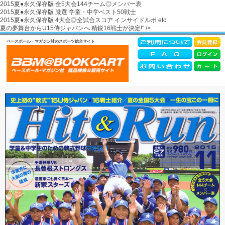
2015夏●永久保存版 全5大会144チーム◎メンバー表
2015夏●永久保存版 厳選 学童・中学ベスト50戦士
2015夏●永久保存版 4大会◎全試合スコア インサイドルポ etc.
夏の夢舞台からU15侍ジャパンへ 精鋭16戦士が決定!" />
ベースボール・マガジン社のスポーツ総合サイト