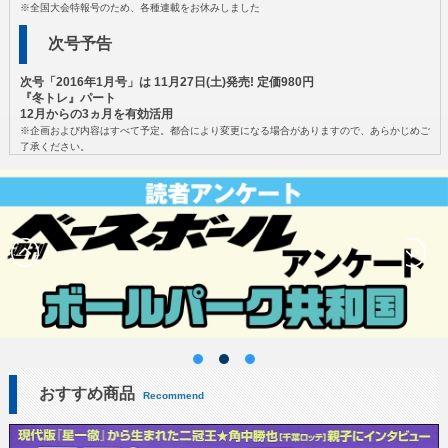
※全国大会特報号のため、各種連載をお休みしました
次号予告
次号「2016年1月号」は 11月27日(土)発売! 定価980円
『冬トレ』パート
12月からの3ヵ月を有効活用
※企画および内容はすべて予定。都合により変更になる場合がありますので、あらかじめご
了承ください。
おすすめ商品
Recommend