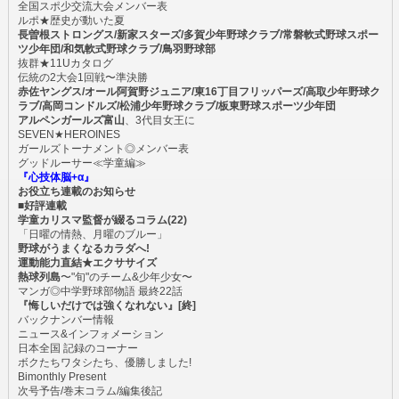
全国スポ少交流大会メンバー表
ルポ★歴史が動いた夏
長曽根ストロングス/新家スターズ/多賀少年野球クラブ/常磐軟式野球スポー
ツ少年団/和気軟式野球クラブ/鳥羽野球部
抜群★11Uカタログ
伝統の2大会1回戦〜準決勝
赤佐ヤングス/オール阿賀野ジュニア/東16丁目フリッパーズ/高取少年野球ク
ラブ/高岡コンドルズ/松浦少年野球クラブ/板東野球スポーツ少年団
アルペンガールズ富山
、3代目女王に
SEVEN★HEROINES
ガールズトーナメント◎メンバー表
グッドルーサー≪学童編≫
『心技体脳+α』
お役立ち連載のお知らせ
■好評連載
学童カリスマ監督が綴るコラム(22)
「日曜の情熱、月曜のブルー」
野球がうまくなるカラダへ!
運動能力直結★エクササイズ
熱球列島
〜"旬"のチーム&少年少女〜
マンガ◎中学野球部物語 最終22話
『悔しいだけでは強くなれない』[終]
バックナンバー情報
ニュース&インフォメーション
日本全国 記録のコーナー
ボクたちワタシたち、優勝しました!
Bimonthly Present
次号予告/巻末コラム/編集後記