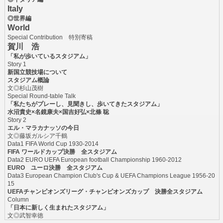
Italy
◎世界編
World
Special Contribution 特別寄稿
賀川 浩
「私が歩いているスタジアム」
Story 1
新国立競技場について
スタジアム概論
文◎杉山茂樹
Special Round-table Talk
「私たちがプレーし、見聞きし、歩いてきたスタジアム」
水沼貴史×名鏡康夫×国吉好弘×北條 聡
Story 2
エル・マラカナッソの今日
文◎藤坂ガルシア千鶴
Data1 FIFA World Cup 1930-2014
FIFA ワールドカップ決勝 全スタジアム
Data2 EURO UEFA European football Championship 1960-2012
EURO ユーロ決勝 全スタジアム
Data3 European Champion Club's Cup & UEFA Champions League 1956-20
15
UEFAチャンピオンズリーグ・チャンピオンズカップ 決勝全スタジアム
Column
「日本に新しく生まれたスタジアム」
文◎武智幸徳