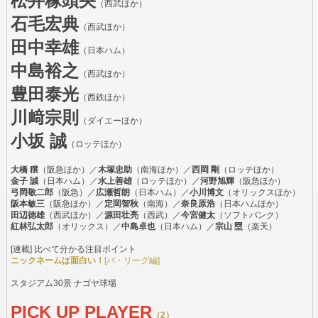
松井稼頭央
（西武ほか）
石毛宏典
（西武ほか）
田中幸雄
（日本ハム）
中島裕之
（西武ほか）
豊田泰光
（西鉄ほか）
川﨑宗則
（ダイエーほか）
小坂 誠
（ロッテほか）
大橋 穣
（阪急ほか）／
木塚忠助
（南海ほか）／
西岡 剛
（ロッテほか）
金子 誠
（日本ハム）／
水上善雄
（ロッテほか）／
河野旭輝
（阪急ほか）
弓岡敬二郎
（阪急）／
広瀬哲朗
（日本ハム）／
小川博文
（オリックスほか）
阪本敏三
（阪急ほか）／
定岡智秋
（南海）／
奈良原浩
（日本ハムほか）
田辺徳雄
（西武ほか）／
源田壮亮
（西武）／
今宮健太
（ソフトバンク）
紅林弘太郎
（オリックス）／
中島卓也
（日本ハム）／
宗山 塁
（楽天）
[連載] 比べて分かる注目ポイント
ニックネームは面白い！
[パ・リーグ編]
スタジアム30景 ナゴヤ球場
PICK UP PLAYER
（2）