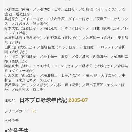
小池兼二（南海）／大引啓次（日本ハムほか）／塩崎 真（オリックス）／石
渡 茂（近鉄ほか）
鳥越裕介（ダイエーほか）／浜名千広（ダイエーほか）／安達了一（オリック
ス）／渡辺直人（楽天ほか）
鈴木大地（近鉄ほか）／高代延博（日本ハムほか）／田口壮（阪神ほか）／レ
インズ（阪急）
本屋敷錦吾（阪急ほか）／佐野嘉幸（東映ほか）／吹石徳一（近鉄）／安井智
規（近鉄）
山田 潔（大映ほか）／飯塚佳寛（ロッテほか）／佐藤健一（ロッテ）／吉田
剛（近鉄ほか）
小川博文（南海ほか）／岩下光一（東映）／矢ノ浦誠（近鉄ほか）／菊川昭二
郎（西鉄ほか）
阿部真宏（近鉄）／南渕時高（ロッテほか）／武藤孝司（近鉄ほか）／森脇浩
司（ダイエーほか）
行沢久隆（西武ほか）／梅田邦三（太平洋ほか）／濱人 渉（大洋ほか）／中
村信一（東京セネタースほか）
勝呂壽統（オリックスほか）／村林一輝（楽天）／茂木栄五郎（ヤクルトほ
か）／藤岡裕大（ロッテ）
日本プロ野球年代記
2005-07
連載24
シリーズガイド
（2）
次号予告
■次号予告