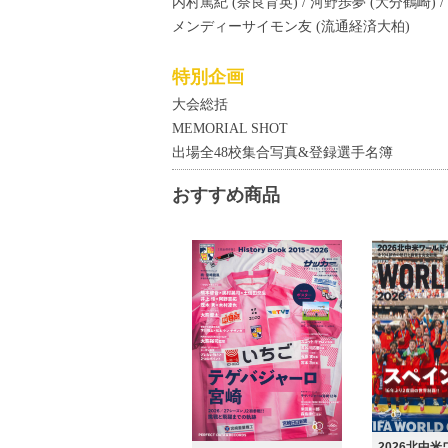
内村篤紀 (奈良育英) / 河野歩夢 (大分鶴崎) 
メンディーサイモン友 (流通経済大柏)
特別企画
大会総括
MEMORIAL SHOT
出場全48校集合写真&登録選手名簿
おすすめ商品
2026北中