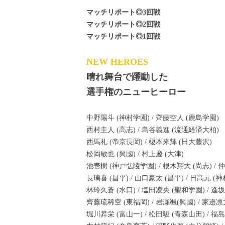
マッチリポート◎3回戦
マッチリポート◎2回戦
マッチリポート◎1回戦
NEW HEROES
晴れ舞台で躍動した
選手権のニューヒーロー
中野陽斗 (神村学園) / 齊藤空人 (鹿島学園)
西村圭人 (高志) / 島谷義進 (流通経済大柏)
西馬礼 (帝京長岡) / 榎本来輝 (日大藤沢)
松岡敏也 (興國) / 村上慶 (大津)
池壱樹 (神戸弘陵学園) / 根木翔大 (尚志) / 
長璃喜 (昌平) / 山口豪太 (昌平) / 日高元 (
林玲久蒼 (水口) / 塩田凌央 (聖和学園) / 逢
齊藤琉稀空 (東福岡) / 岩瀬颯(興國) / 家邉
堀川昇栄 (富山一) / 松田駿 (青森山田) / 福島