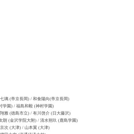
仲七璃 (帝京長岡) / 和食陽向(帝京長岡)
神村学園) / 福島和毅 (神村学園)
坂翔雅 (徳島市立) / 有川啓介 (日大藤沢)
凛太朗 (金沢学院大附) / 清水朔玖 (鹿島学園)
京次 (大津) / 山本翼 (大津)