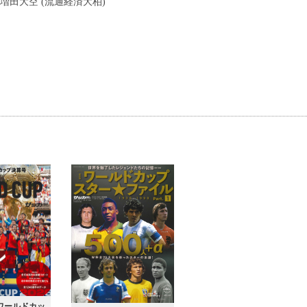
/ 増田大空 (流通経済大柏)
米ワールドカッ