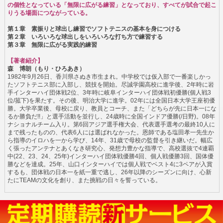
の個性となっている「無限に広がる練習」となっており、すべてが試合で起こ
りうる場面につながっている。
第１章 素振りと球出し練習でソフトテニスの基本を身につける
第２章 いろいろな球出しをいろいろな打ち方で練習する
第３章 無限に広がる実践的練習
【著者紹介】
森 博朗（もり・ひろあき）
1982年9月26日、香川県さぬき市生まれ。中学校では仮入部で一番楽しかっ
たソフトテニス部に入部し、競技を開始。尽誠学園高校に進学後、2年時に岩
手インターハイ団体戦2位、3年時に岐阜インターハイ団体戦初優勝(個人戦3
位/菰下)を果たす。その後、明治大学に進学。02年には全国日本大学王座初優
勝。大学卒業後、母校に戻り、教員とコーチ、また「どちらが先に日本一にな
るか勝負だ!!」と選手活動を並行し、24歳時に全国インドア優勝(/日野)。08年
ナショナルチーム入り。第6回アジア選手権大会、代表選手選考の最終10人に
まで残ったものの、代表6人には選ばれなかった。恩師である塩田孝一先生か
ら指導のイロハを一から学び、14年、31歳で母校の監督を引き継いだ。幅広
く張ったアンテナとあくなき研究心、発想力豊かな指導で、高校選抜で4連覇
中(22、23、24、25年)インターハイ団体戦優勝4回、個人戦優勝3回、国体優
勝などを達成。25年、山口インターハイでは個人戦でベスト4に3ペアが入賞
するも、団体戦の日本一を紙一重で逃し、26年以降のシーズンに向け、心新
たにTEAMの文化を創り、また挑戦の日々を誓っている。