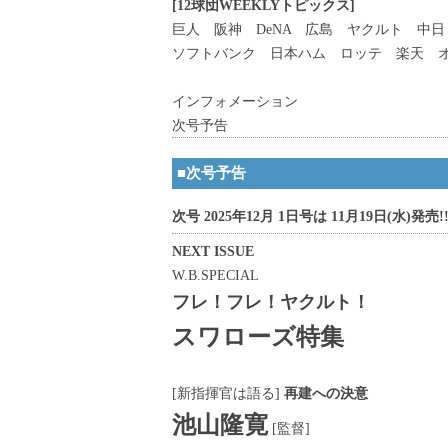
[12球団WEEKLYトピックス]
巨人 阪神 DeNA 広島 ヤクルト 中日
ソフトバンク 日本ハム ロッテ 楽天 
インフォメーション
次号予告
■次号予告
次号 2025年12月 1日号は 11月19日(水)発売!
NEXT ISSUE
W.B.SPECIAL
フレ！フレ！ヤクルト！
スワローズ特集
[新指揮官は語る]
再建への決意
池山隆寛
[監督]