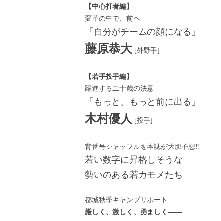
【中心打者編】
変革の中で、前ヘ――
「自分がチームの顔になる」
藤原恭大
[外野手]
【若手投手編】
躍進する二十歳の決意
「もっと、もっと前に出る」
木村優人
[投手]
背番号シャッフルを本誌が大胆予想!!
若い数字に昇格しそうな
勢いのある若カモメたち
都城秋季キャンプリポート
厳しく、激しく、勇ましく――