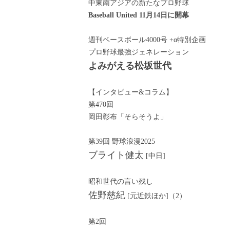
中東南アジアの新たなプロ野球
Baseball United 11月14日に開幕
週刊ベースボール4000号 +α特別企画
プロ野球最強ジェネレーション
よみがえる松坂世代
【インタビュー&コラム】
第470回
岡田彰布「そらそうよ」
第39回 野球浪漫2025
ブライト健太
[中日]
昭和世代の言い残し
佐野慈紀
[元近鉄ほか]（2）
第2回