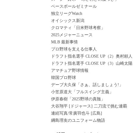
ベースボールゼミナール
独立リーグWatch
オイシックス新潟
クロマティ「日米野球考察」
2025メジャーニュース
MLB 最新事情
プロ野球を支える仕事人
ドラフト指名選手 CLOSE UP（2）奥村頼人
ドラフト指名選手 CLOSE UP（3）山崎太陽
アマチュア野球情報
韓国プロ野球
デーブ大久保「さぁ、話しましょう!」
小笠原道大「フルスイング主義」
伊原春樹「2025野球の真髄」
大谷翔平 [ドジャース] 二刀流で挑む連覇
連続写真/常廣羽也斗 [広島]
綱島理友のユニフォーム物語