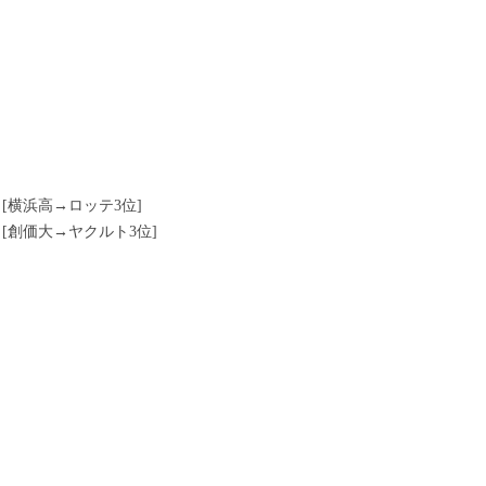
 [横浜高→ロッテ3位]
 [創価大→ヤクルト3位]