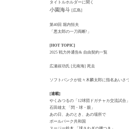
タイトルホルダーに聞く
小園海斗
[広島]
第40回 堀内恒夫
「悪太郎の一刀両断!」
[HOT TOPIC]
2025 戦力外通告& 自由契約一覧
広瀬叔功氏 [元南海] 死去
ソフトバンクが佐々木麟太郎に指名あいさ
[連載]
やくみつるの「12球団ドガチャカ交流試合
石田雄太 「閃・球・眼」
あの日、あのとき、あの場所で
ボールパーク共和国
スージー鈴木 「球さわぎの腰つき」