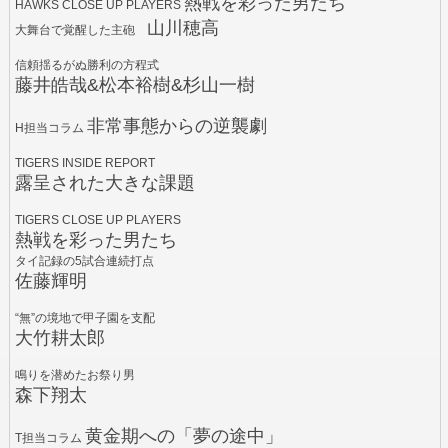
熱戦を彩った男たち
HAWKS CLOSE UP PLAYERS
山川穂高
大舞台で覚醒した主砲
信頼揺るがぬ勝利の方程式
藤井皓哉&松本裕樹&杉山一樹
非常事態からの逆襲劇
H担当コラム
TIGERS INSIDE REPORT
露呈された大きな課題
TIGERS CLOSE UP PLAYERS
熱戦を彩った男たち
タイ記録の5試合連続打点
佐藤輝明
“無”の境地で甲子園を支配
大竹耕太郎
鳴りを潜めたお祭り男
森下翔太
黄金期への「夢の途中」
T担当コラム