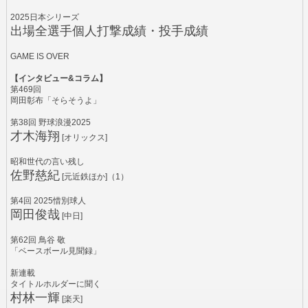
2025日本シリーズ
出場全選手個人打撃成績・投手成績
GAME IS OVER
【インタビュー&コラム】
第469回
岡田彰布「そらそうよ」
第38回 野球浪漫2025
才木海翔
[オリックス]
昭和世代の言い残し
佐野慈紀
[元近鉄ほか]（1）
第4回 2025惜別球人
岡田俊哉
[中日]
第62回 鳥谷 敬
「ベースボール見聞録」
新連載
タイトルホルダーに聞く
村林一輝
[楽天]