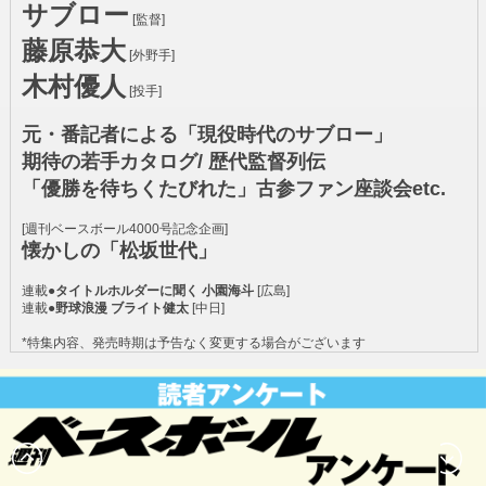
サブロー
[監督]
藤原恭大
[外野手]
木村優人
[投手]
元・番記者による「現役時代のサブロー」
期待の若手カタログ/ 歴代監督列伝
「優勝を待ちくたびれた」古参ファン座談会etc.
[週刊ベースボール4000号記念企画]
懐かしの「松坂世代」
連載●
タイトルホルダーに聞く 小園海斗
[広島]
連載●
野球浪漫 ブライト健太
[中日]
*特集内容、発売時期は予告なく変更する場合がございます