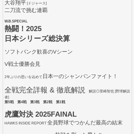
大谷翔平
[ドジャース]
二刀流で挑む連覇
W.B.SPECIAL
熱闘！2025
日本シリーズ総決算
ソフトバンク歓喜のVシーン
V戦士優勝会見
日本一のシャンパンファイト！
2年ぶりの思いを込めて
全戦完全詳報 & 徹底解説
解説◎里崎智也 [野球解説
者]
第5戦 第4戦 第3戦 第2戦 第1戦
虎鷹対決 2025FAINAL
全員野球でつかんだ最高の結末
HAWKS INSIDE REPORT