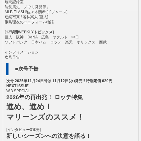
週間記録室
能見篤史「ノウミ発見伝」
MLB FLASH/佐々木朗希 [ドジャース]
連続写真 / 若林楽人 [巨人]
綱島理友のユニフォーム物語
[12球団WEEKLYトピックス]
巨人 阪神 DeNA 広島 ヤクルト 中日
ソフトバンク 日本ハム ロッテ 楽天 オリックス 西武
インフォメーション
次号予告
■次号予告
次号 2025年11月24日号は 11月12日(水)発売!! 特別定価 620円
NEXT ISSUE
W.B.SPECIAL
2026年の再出発！ ロッテ特集
進め、進め！
マリーンズのススメ！
[インタビュー3連発]
新しいシーズンへの決意を語る！