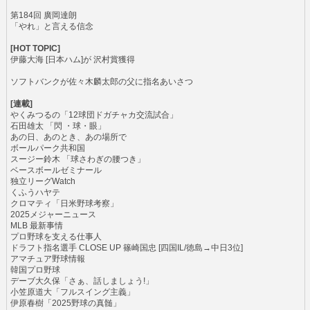
第184回 廣岡達朗
「やれ」と言える信念
[HOT TOPIC]
伊藤大海 [日本ハム]が 沢村賞獲得
ソフトバンクが佐々木麟太郎の父に指名あいさつ
[連載]
やくみつるの「12球団ドガチャカ交流試合」
石田雄太 「閃 ・球・眼」
あの日、あのとき、あの場所で
ボールパーク共和国
スージー鈴木 「球さわぎの腰つき」
ベースボールゼミナール
独立リーグWatch
くふうハヤテ
クロマティ「日米野球考察」
2025メジャーニュース
MLB 最新事情
プロ野球を支える仕事人
ドラフト指名選手 CLOSE UP 篠崎国忠 [四国IL/徳島→中日3位]
アマチュア野球情報
韓国プロ野球
デーブ大久保「さぁ、話しましょう!」
小笠原道大「フルスイング主義」
伊原春樹「2025野球の真髄」