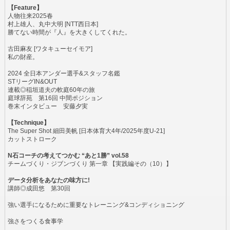
【Feature】
人物往来2025春
村上雄人、丸中大明 [NTT西日本]
勝てない時間が『人』を大きくしてくれた。
古田麻友 [ワタキューセイモア]
私の財産。
2024 全日本アンダー選手&スタッフ名鑑
STリーグIN&OUT
連載◎稲垣道夫の軟庭60年の旅
庭球辞苑 第16回 中間ポジション
巻末インタビュー 安藤夕実
【Technique】
The Super Shot 細田美帆 [日本体育大4年/2025年度U-21]
カットストローク
N石コーチの考えてつかむ “あと1勝” vol.58
チームづくり・ジブンづくり 第一章 【実践編その（10）】
データ分析をあなたの味方に!
講師◎成田悠 第30回
強い選手になるために重要なトレーニング&コンディショニング
強さをつくる食事学