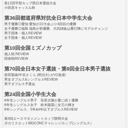
第12回宇部カップ西日本選抜大会
小田原キャッスル杯
第36回都道府県対抗全日本中学生大会
男子優勝◎愛知 愛知が22大会ぶり4回目の優勝
女子優勝◎福島 福島が初優勝、大武姉妹は雁行陣にモデルチェンジ
男子団体・個人REVIEW
女子団体・個人REVIEW
第10回全国ミズノカップ
個人戦 REVIEW
団体戦REVIEW
第70回全日本女子選抜・第9回全日本男子選抜
前田梨緒/中谷さくら (明治大) がV2達成!
男女ダブルス&シングルスREVIEW
男子ダブルス予選会
第24回全国小学生大会
6年生シングルス男子 笹原太陽が夏に続く優勝
6年生シングルス女子 鈴木陽菜に女王の輝き
6年シングルス、5年&4年以下ダブルスREVIEW
第4回エースマネジメントカップ静岡大会
ポカリスエットBIGCONCチャレンジカップ(シングルス）