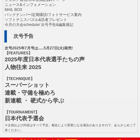
ニュース&インフォメーション
MAIL BOX
バックナンバー/定期購読/フォトサービス案内
ソフトテニスパズル&読者プレゼント
今月の大会schedule/ 次号予告&編集後記
次号予告
次号2025年7月号は......5月27日(火)発売!
【FEATURES】
2025年度日本代表選手たちの声
人物往来 2025
【TECHNIQUE】
スーパーショット
連載・守備を極めろ
新連載 ・ 硬式から学ぶ
【TOURNAMENT】
日本代表予選会
※企画および内容はすべて予定。都合により変更になる場合がありますので、あらかじめご了
承ください。