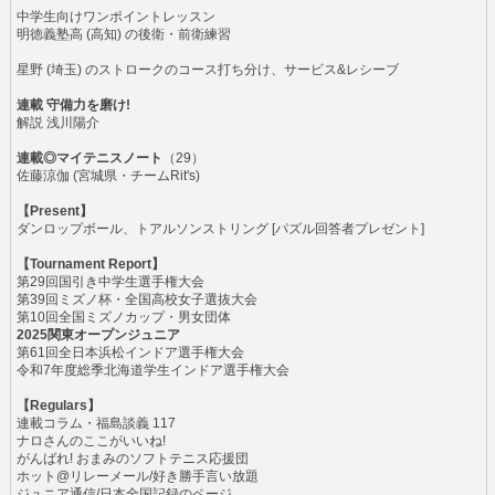
中学生向けワンポイントレッスン
明徳義塾高 (高知) の後衛・前衛練習
星野 (埼玉) のストロークのコース打ち分け、サービス&レシーブ
連載 守備力を磨け!
解説 浅川陽介
連載◎マイテニスノート
（29）
佐藤涼伽 (宮城県・チームRit's)
【Present】
ダンロップボール、トアルソンストリング [パズル回答者プレゼント]
【Tournament Report】
第29回国引き中学生選手権大会
第39回ミズノ杯・全国高校女子選抜大会
第10回全国ミズノカップ・男女団体
2025関東オープンジュニア
第61回全日本浜松インドア選手権大会
令和7年度総季北海道学生インドア選手権大会
【Regulars】
連載コラム・福島談義 117
ナロさんのここがいいね!
がんばれ! おまみのソフトテニス応援団
ホット@リレーメール/好き勝手言い放題
ジュニア通信/日本全国記録のページ