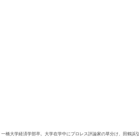
80年、一橋大学経済学部卒。大学在学中にプロレス評論家の草分け、田鶴浜