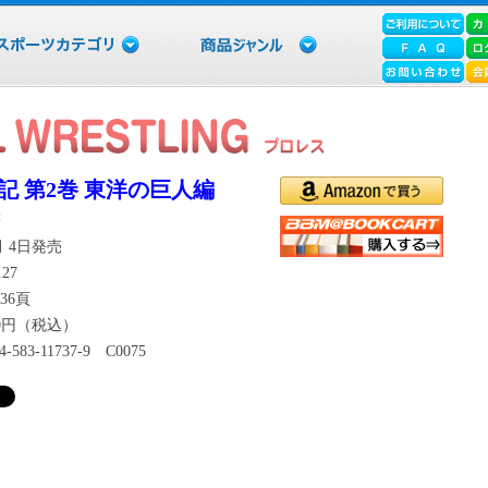
記 第2巻 東洋の巨人編
著
4月 4日発売
127
36頁
80円（税込）
-4-583-11737-9 C0075