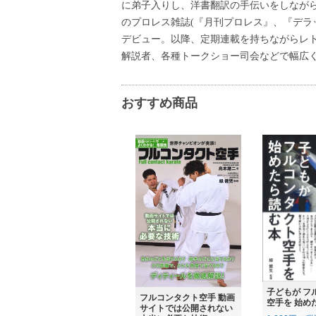
に弟子入りし、洋書翻訳の手伝いをしながら
のプロレス雑誌(『月刊プロレス』、『デラ
デビュー。以降、定期連載を持ちながらレト
解説者、各種トークショー司会などで幅広
おすすめ商品
子どもが フ
フルコンタクト空手 動画
空手を 始め
サイトでは公開されない