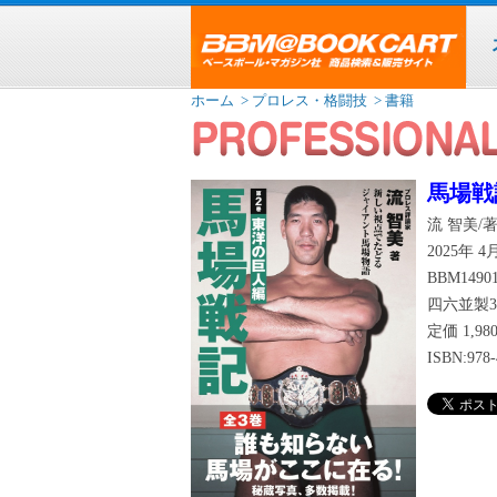
ホーム
> プロレス・格闘技
> 書籍
馬場戦
流 智美/
2025年 
BBM1490
四六並製3
定価
1,9
ISBN:978