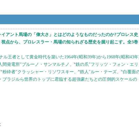
ャイアント馬場の「偉大さ」とはどのようなものだったのか?プロレス史
・視点から、プロレスラー・馬場の知られざる歴史を掘り起こす。全3巻
者として黄金時代を築いた1964年(昭和39年)から1968年(昭和43年
人間発電所″ブルーノ・サンマルチノ、‶鉄の爪″フリッツ・フォン・エリ
‶粉砕者″クラッシャー・リソワスキー、‶鉄人″ルー・テーズ、‶白覆面
ボ・ブラジルら世界のトップに君臨する超強豪たちとの圧倒的スケールの
た