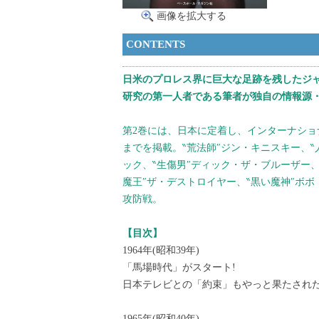
画像を拡大する
CONTENTS
日米のプロレス界に巨大な足跡を残したジ
研究の第一人者である筆者が独自の情報源
第2巻には、日本に定着し、インターナショナル王
までを掲載。‶荒法師″ジン・キニスキー、‶
ック、‶生傷男″ディック・ザ・ブルーザー、
魔王″ザ・デストロイヤー、‶黒い魔神″ボ
攻防戦。
【目次】
1964年(昭和39年)
「馬場時代」がスタート!
日本テレビとの「約束」もやっと果たされ
1965年(昭和40年)