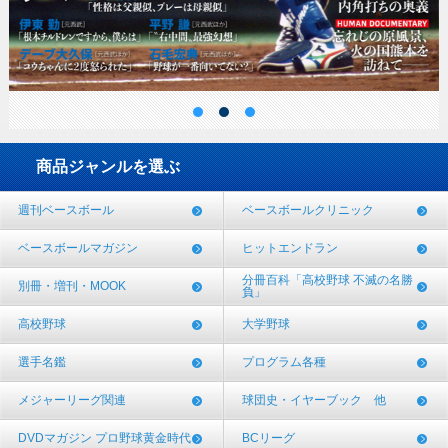
商品ジャンルを選ぶ
週刊ベースボール
ベースボールクリニック
ベースボールマガジン
ヒットエンドラン
分冊百科「高校野球 不滅の名勝
別冊・増刊・MOOK
負」
高校野球
大学野球
選手名鑑
プログラム各種
メジャーリーグ関連
球団史・イヤーブック 他
DVDマガジン プロ野球黄金時代
BCリーグ