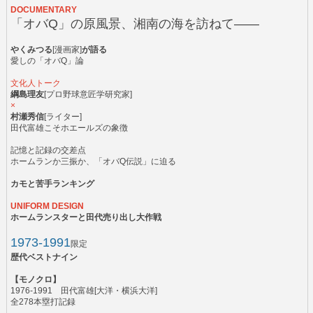
DOCUMENTARY
「オバQ」の原風景、湘南の海を訪ねて――
やくみつる
[漫画家]
が語る
愛しの「オバQ」論
文化人トーク
綱島理友
[プロ野球意匠学研究家]
×
村瀬秀信
[ライター]
田代富雄こそホエールズの象徴
記憶と記録の交差点
ホームランか三振か、「オバQ伝説」に迫る
カモと苦手ランキング
UNIFORM DESIGN
ホームランスターと田代売り出し大作戦
1973-1991
限定
歴代ベストナイン
【モノクロ】
1976-1991 田代富雄[大洋・横浜大洋]
全278本塁打記録