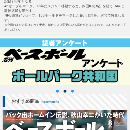
記録 (当時)となる
46セーブをマーク。13年にメジャー移籍すると、四国ILの高知を経て16年に
阪神復帰を果たす。
NPB通算243セーブ、163ホールドをマークした藤川球児を、次号で特集しま
す。
※企画および内容はすべて予定。都合により変更になる場合がありますので、あらかじめご了
承ください。
おすすめ商品
Recommend