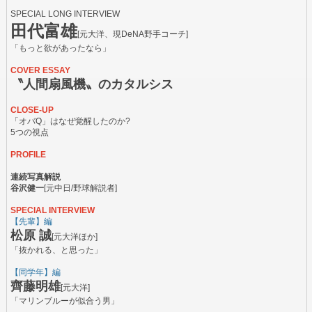
SPECIAL LONG INTERVIEW
田代富雄
[元大洋、現DeNA野手コーチ]
「もっと欲があったなら」
COVER ESSAY
〝人間扇風機〟のカタルシス
CLOSE-UP
「オバQ」はなぜ覚醒したのか?
5つの視点
PROFILE
連続写真解説
谷沢健一
[元中日/野球解説者]
SPECIAL INTERVIEW
【先輩】編
松原 誠
[元大洋ほか]
「抜かれる、と思った」
【同学年】編
齊藤明雄
[元大洋]
「マリンブルーが似合う男」