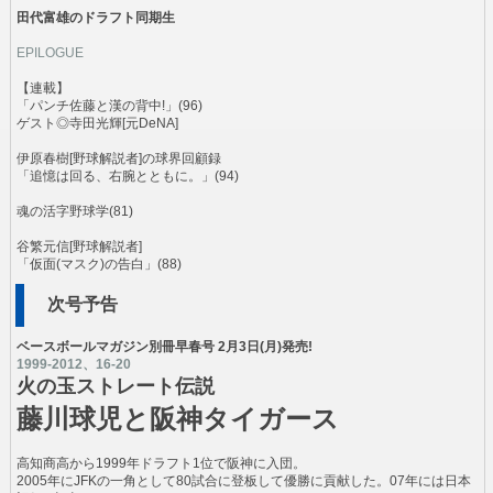
田代富雄のドラフト同期生
EPILOGUE
【連載】
「パンチ佐藤と漢の背中!」(96)
ゲスト◎寺田光輝[元DeNA]
伊原春樹[野球解説者]の球界回顧録
「追憶は回る、右腕とともに。」(94)
魂の活字野球学(81)
谷繁元信[野球解説者]
「仮面(マスク)の告白」(88)
次号予告
ベースボールマガジン別冊早春号 2月3日(月)発売!
1999-2012、16-20
火の玉ストレート伝説
藤川球児と阪神タイガース
高知商高から1999年ドラフト1位で阪神に入団。
2005年にJFKの一角として80試合に登板して優勝に貢献した。07年には日本