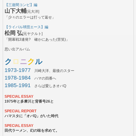
【三遊間コンビ】編
山下大輔
[元大洋]
「少々のエラーは打って返せ」
【ライバル球団エース】編
松岡 弘
[元ヤクルト]
「開幕戦3連発? 確かにあった(苦笑)」
思い出アルバム
ク
ロ
ニ
ク
ル
1973-1977
川崎大洋、最後のスター
1978-1984
ハマの四番へ
1985-1991
さらば愛しきオバQ
SPECIAL ESSAY
1975年と多摩川と背番号26と
SPECIAL REPORT
ハマスタに「オバQ」がいた時代
SPECIAL ESSAY
田代ラーメン、幻の味を求めて。