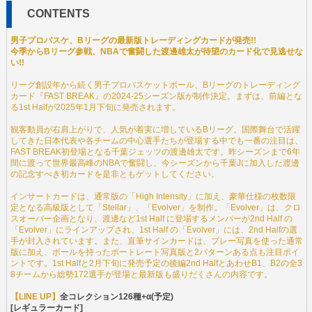
CONTENTS
男子プロバスケ、Bリーグの最新版トレーディングカードが発売!!
今季からBリーグ参戦、NBAで奮闘した渡邊雄太が待望のカード化で見逃せな
い!!
リーグ創設年から続く男子プロバスケットボール、Bリーグのトレーディング
カード『FAST BREAK』の2024-25シーズン版が制作決定。まずは、前編とな
る1st Halfが2025年1月下旬に発売されます。
観客動員が右肩上がりで、人気が着実に増しているBリーグ。国際舞台で活躍
してきた日本代表や各チームの中心選手たちが登場する中でも一番の注目は、
FAST BREAK初登場となる千葉ジェッツの渡邊雄太です。昨シーズンまで6年
間に渡って世界最高峰のNBAで奮闘し、今シーズンから千葉Jに加入した渡邊
の記念すべき初カードを是非ともゲットしてください。
インサートカードは、通常版の「High Intensity」に加え、豪華仕様の枚数限
定となる高級版として「Stellar」、「Evolver」を制作。「Evolver」は、クロ
スオーバー企画となり、渡邊など1st Half に登場するメンバーが2nd Half の
「Evolver」にラインアップされ、1st Half の「Evolver」には、2nd Halfの選
手が封入されています。また、直筆サインカードは、プレー写真を使った通常
版に加え、ボールを持ったポートレート写真版と2パターンある点も注目ポイ
ントです。1st Halfと2月下旬に発売予定の後編2nd HalfとあわせB1、B2の全3
8チームから総勢172選手が登場と最新版も盛りだくさんの内容です。
【LINE UP】
全コレクション126種+α(予定)
[レギュラーカード]