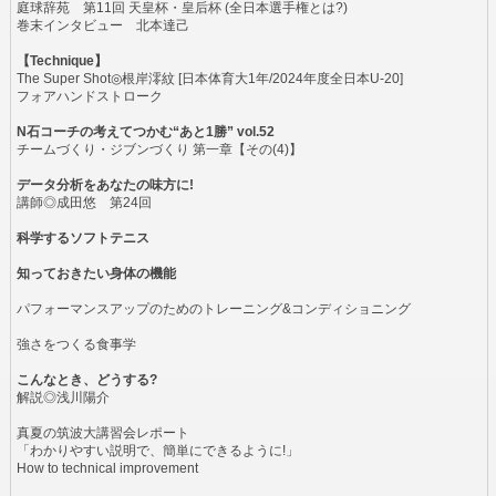
庭球辞苑 第11回 天皇杯・皇后杯 (全日本選手権とは?)
巻末インタビュー 北本達己
【Technique】
The Super Shot◎根岸澪紋 [日本体育大1年/2024年度全日本U-20]
フォアハンドストローク
N石コーチの考えてつかむ“あと1勝” vol.52
チームづくり・ジブンづくり 第一章【その(4)】
データ分析をあなたの味方に!
講師◎成田悠 第24回
科学するソフトテニス
知っておきたい身体の機能
パフォーマンスアップのためのトレーニング&コンディショニング
強さをつくる食事学
こんなとき、どうする?
解説◎浅川陽介
真夏の筑波大講習会レポート
「わかりやすい説明で、簡単にできるように!」
How to technical improvement