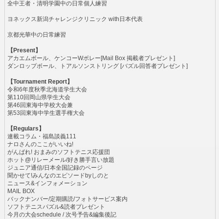
全中王者・清明学園中の日常個人練習
ヨネックス新潟チャレンジクリニック with日本代表
京都光華中の日常練習
【Present】
アカエムボール、ケンコーWボレー[Mail Box 掲載者プレゼント]
ダンロップボール、トアルソンストリング [バズル回答者プレゼント]
【Tournament Report】
令和6年度秋季北海道学生大会
第110回岡山県学生大会
第46回東海中学校大会兼
第53回東海中学生選手権大会
【Regulars】
連載コラム・福島談義111
ナロさんのここがいいね!
がんばれ! おまみのソフトテニス応援団
ホット@リレーメール/好き勝手言い放題
ジュニア通信/日本全国記録のページ
聞かせて!みんなのエピソードbyしのと
ニュース&インフォメーション
MAIL BOX
バックナンバー/定期購読/フォトサービス案内
ソフトテニスパズル&読者プレゼント
今月の大会schedule / 次号予告&編集後記