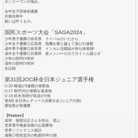
オンリーワンの強み。
全中女子団体初優勝
京都光華中
願いは叶うもの。
国民スポーツ大会「SAGA2024」
少年男子優勝◎奈良県 ライバルがいたから
少年女子優勝◎広島県 危機を乗り越えて喜びの連覇
成年男子優勝◎奈良県 インカレ活躍組が持ち味発揮!
成年女子優勝◎兵庫県 新メンバーの力でタイトル譲らず
少年の部REVIEW
成年の部REVIEW
全記録
第31回JOC杯全日本ジュニア選手権
U-20 橋場が3連覇の偉業他
U-17 南/竹内が連覇を達成他
U-14 鈴木/別府が気迫のV他
第4回 全日本レディース決勝大会 (シニアの部)
愛知県が初優勝
【Feature】
追悼 南部法正さんを悼み、偲ぶ
世界選手権参加国のお国事情
世界ソフトテニス探訪
連載◎稲垣道夫の軟庭60年の旅