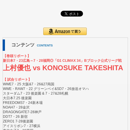
コンテンツ
CONTENTS
【巻頭リポート】
新日本7・23広島～7・28福岡◎「G1 CLIMAX 34」Bブロック公式リーグ戦
上村優也 vs KONOSUKE TAKESHITA
【 試合リポート】
WWE7・25 大阪&7・26&27両国
WWE・RAW7・22 グリーンベイ&SD7・26放送オマハ
スターダム7・23 後楽園 & 7・27&28札幌
大日本7.25 後楽園
FREEDOMS7・24新木場
NOAH7・28金沢
DRAGONGATE7-28神戸
DDT7・26 新宿
ZERO1 7-28後楽園
アイスリボン7・27横浜