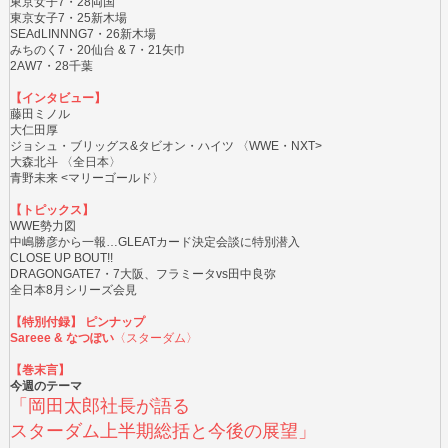
東京女子7・28両国
東京女子7・25新木場
SEAdLINNNG7・26新木場
みちのく7・20仙台 & 7・21矢巾
2AW7・28千葉
【インタビュー】
藤田ミノル
大仁田厚
ジョシュ・ブリッグス&タビオン・ハイツ 〈WWE・NXT>
大森北斗 〈全日本〉
青野未来 <マリーゴールド〉
【トピックス】
WWE勢力図
中嶋勝彦から一報…GLEATカード決定会談に特別潜入
CLOSE UP BOUT!!
DRAGONGATE7・7大阪、フラミータvs田中良弥
全日本8月シリーズ会見
【特別付録】 ピンナップ
Sareee & なつぽい
〈スターダム〉
【巻末言】
今週のテーマ
「岡田太郎社長が語る
スターダム上半期総括と今後の展望」