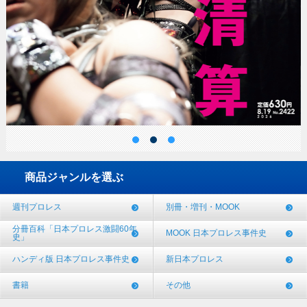
商品ジャンルを選ぶ
週刊プロレス
別冊・増刊・MOOK
分冊百科「日本プロレス激闘60年
MOOK 日本プロレス事件史
史」
ハンディ版 日本プロレス事件史
新日本プロレス
書籍
その他