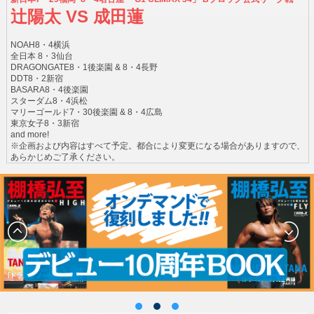
辻陽太 VS 成田蓮
NOAH8・4横浜
全日本 8・3仙台
DRAGONGATE8・1後楽園 & 8・4長野
DDT8・2新宿
BASARA8・4後楽園
スターダム8・4浜松
マリーゴールド7・30後楽園 & 8・4広島
東京女子8・3新宿
and more!
※企画および内容はすべて予定。都合により変更になる場合がありますので、
あらかじめご了承ください。