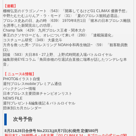
【連載】
棚橋弘至のドラゴンノート 〈543〉「開幕してるけどG1 CLIMAX 優勝予想」
中野たむたむぷりんア・ラ・モード 〈31〉「夏のプロレス観戦必需品」
プロレス史あの日、あの時 〈639〉 1970年8月1日 「猪木の日本プロレス離脱
を誘導した新聞見出しの功罪」
Champ Talk 〈429〉 九州プロレス王者・関本大介
拳王のクソヤローども、オレについて来い!! 〈280〉 「連載隔週化」
コスチューム研究 〈349〉 大森北斗
方舟を救った男~ プロレスリング NOAH令和再生物語~ 〈59〉 「観客動員数
(1)」
闘撮 〈583〉大日本6・27上野、 上野式時間差入場バトルロイヤル
編集部発EYEコラム「角田奈穂の引退試合直後に瑞希が話したツンデレな本
音」
【 ニュース&情報】
PHOTO&イラスト自慢
週刊プロレスmobileプレミアム通信
バックナンバー情報
日本プロレス主要団体チャンピオンリスト
NEWS FILE
週刊プレゼント&編集後記 & バトルロイヤル
団体別1カ月カレンダー
次号予告
8月21&28日合併号 No.2313は8月7日(水)発売 定価580円
新日本7・29福岡~8・4名古屋 「G1 CLIMAX 34」 Bブロック公式リーグ戦