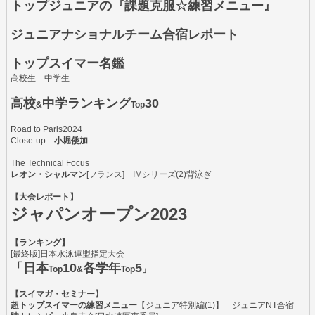
トップジュニアの『課題克服☆練習メニュー』
ジュニアナショナルチーム合宿レポート
トップスイマー名鑑
高校生 中学生
高校
中学ランキング
30
&
Top
Road to Paris2024
Close-up
小堀倭加
The Technical Focus
レオン・シャルマン
[フランス] IMシリーズ(2)背泳ぎ
【大会レポート】
ジャパンオープン2023
【ランキング】
[最終版]日本水泳連盟指定大会
「日本
10
各学年
5
Top
&
Top
」
【スイマガ・セミナー】
超トップスイマーの練習メニュー
【ジュニア特別編(1)】 ジュニアNT合宿