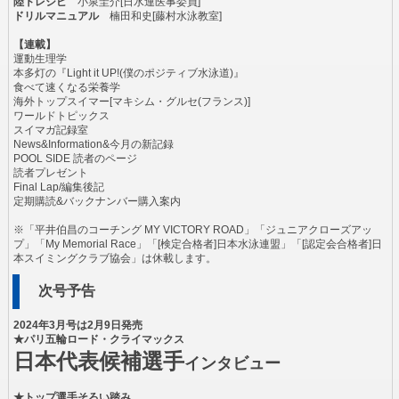
陸トレシピ
小泉圭介[日水連医事委員]
ドリルマニュアル
楠田和史[藤村水泳教室]
【連載】
運動生理学
本多灯の『Light it UP!(僕のポジティブ水泳道)』
食べて速くなる栄養学
海外トップスイマー[マキシム・グルセ(フランス)]
ワールドトピックス
スイマガ記録室
News&Information&今月の新記録
POOL SIDE 読者のページ
読者プレゼント
Final Lap/編集後記
定期購読&バックナンバー購入案内
※「平井伯昌のコーチング MY VICTORY ROAD」「ジュニアクローズアッ
プ」「My Memorial Race」「[検定合格者]日本水泳連盟」「[認定会合格者]日
本スイミングクラブ協会」は休載します。
次号予告
2024年3月号は2月9日発売
★パリ五輪ロード・クライマックス
日本代表候補選手
インタビュー
★トップ選手そろい踏み