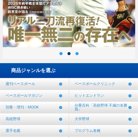
商品ジャンルを選ぶ
週刊ベースボール
ベースボールクリニック
ベースボールマガジン
ヒットエンドラン
分冊百科「高校野球 不滅の名勝
別冊・増刊・MOOK
負」
高校野球
大学野球
選手名鑑
プログラム各種