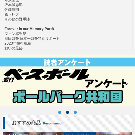
坂本誠志郎
佐藤輝明
森下翔太
その他の野手陣
Forever in our Memory Part8
ファン感謝祭
岡田監督 日本一監督特別リポート
2023年投打成績
戦いの足跡
おすすめ商品
Recommend