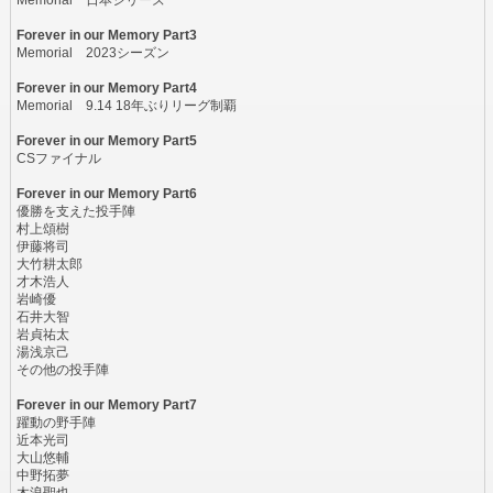
Forever in our Memory Part3
Memorial 2023シーズン
Forever in our Memory Part4
Memorial 9.14 18年ぶりリーグ制覇
Forever in our Memory Part5
CSファイナル
Forever in our Memory Part6
優勝を支えた投手陣
村上頌樹
伊藤将司
大竹耕太郎
才木浩人
岩崎優
石井大智
岩貞祐太
湯浅京己
その他の投手陣
Forever in our Memory Part7
躍動の野手陣
近本光司
大山悠輔
中野拓夢
木浪聖也