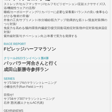
ストレッチ/セルフマッサージ/セルフモビリゼーション/足趾エクササイズ/入
浴/機能性ウエアの活用/
睡眠/カーボローディング/リカバリーに必要な栄養素/バランスの良い食事を心
がける/食材の常備/
外食の工夫/サプリメント/水分補給/筋力アップ/効果的な筋トレ/貧血対策/脚の
つり対策/
免疫力を高める/腸内環境/内臓疲労/疲労回復/花粉症対策/熱中症対策/低体温症
対策/
紫外線対策/モチベーション向上/本番で実力を発揮する
RACE REPORT
Fビレッジハーフマラソン
クリール2023ランイベント第4弾
パッパラー河合さんと行く
成田山新勝寺参拝ラン
SERIES
サブ3.5&サブ4のマラソントレーニング
小幡佳代子(Run Fieldコーチ)
目指せ!
サブ3&サブ307マラソントレーニング
石井 憲(札幌エクセルAC代表)
GEAR&NEWS