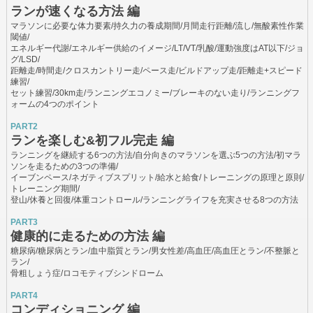
ランが速くなる方法 編
マラソンに必要な体力要素/持久力の養成期間/月間走行距離/流し/無酸素性作業
閾値/
エネルギー代謝/エネルギー供給のイメージ/LT/VT/乳酸/運動強度はAT以下/ジョ
グ/LSD/
距離走/時間走/クロスカントリー走/ペース走/ビルドアップ走/距離走+スピード
練習/
セット練習/30km走/ランニングエコノミー/ブレーキのない走り/ランニングフ
ォームの4つのポイント
PART2
ランを楽しむ&初フル完走 編
ランニングを継続する6つの方法/自分向きのマラソンを選ぶ5つの方法/初マラ
ソンを走るための3つの準備/
イーブンペース/ネガティブスプリット/給水と給食/トレーニングの原理と原則/
トレーニング期間/
登山/休養と回復/体重コントロール/ランニングライフを充実させる8つの方法
PART3
健康的に走るための方法 編
糖尿病/糖尿病とラン/血中脂質とラン/男女性差/高血圧/高血圧とラン/不整脈と
ラン/
骨粗しょう症/ロコモティブシンドローム
PART4
コンディショニング 編