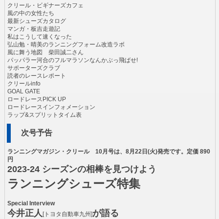
クリール・ビギナーズカフェ
風の中の女性たち
最新シューズカタログ
マンガ・板吉走遊記
私はこうして速くなった
弘山勉・晴美のランニングフォーム改造ラボ
風に舞う地図 柴田誠二さん
パッパラー河合のフルマラソンなんかぶっ飛ばせ!
サポーターズクラブ
読者のレースレポート
クリールinfo
GOAL GATE
ロードレースPICK UP
ロードレースインフォメーション
ラップ&スプリットタイム表
次号予告
ランニングマガジン・クリール 10月号は、8月22日(火)発売です。定価 890
円
2023-24 シーズンの相棒を見つけよう
ランニングシューズ特集
Special Interview
今井正人
が語る
[トヨタ自動車九州]