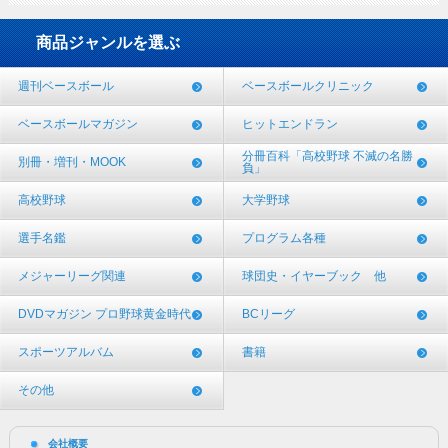
商品ジャンルを選ぶ
週刊ベースボール
ベースボールクリニック
ベースボールマガジン
ヒットエンドラン
分冊百科「高校野球 不滅の名勝
別冊・増刊・MOOK
負」
高校野球
大学野球
選手名鑑
プログラム各種
メジャーリーグ関連
球団史・イヤーブック 他
DVDマガジン プロ野球黄金時代
BCリーグ
スポーツアルバム
書籍
その他
会社概要