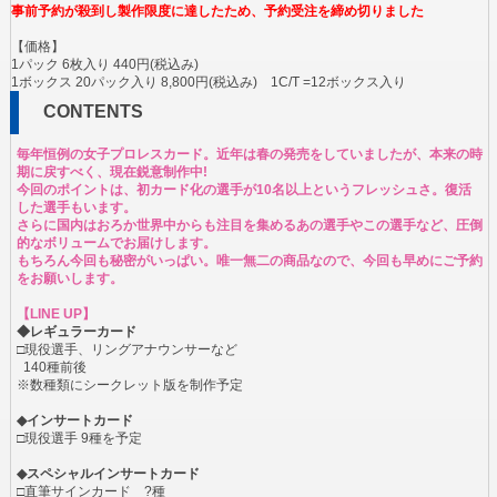
事前予約が殺到し製作限度に達したため、予約受注を締め切りました
【価格】
1パック 6枚入り 440円(税込み)
1ボックス 20パック入り 8,800円(税込み) 1C/T =12ボックス入り
CONTENTS
毎年恒例の女子プロレスカード。近年は春の発売をしていましたが、本来の時
期に戻すべく、現在鋭意制作中!
今回のポイントは、初カード化の選手が10名以上というフレッシュさ。復活
した選手もいます。
さらに国内はおろか世界中からも注目を集めるあの選手やこの選手など、圧倒
的なボリュームでお届けします。
もちろん今回も秘密がいっぱい。唯一無二の商品なので、今回も早めにご予約
をお願いします。
【LINE UP】
◆レギュラーカード
□現役選手、リングアナウンサーなど
140種前後
※数種類にシークレット版を制作予定
◆インサートカード
□現役選手 9種を予定
◆スペシャルインサートカード
□直筆サインカード ?種