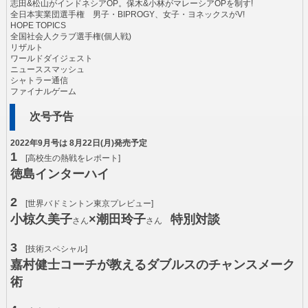
志田&松山がインドネシアOP。保木&小林がマレーシアOPを制す!
全日本実業団選手権 男子・BIPROGY、女子・ヨネックスがV!
HOPE TOPICS
全国社会人クラブ選手権(個人戦)
リザルト
ワールドダイジェスト
ニューススマッシュ
シャトラー通信
ファイナルゲーム
次号予告
2022年9月号は 8月22日(月)発売予定
1
[高校生の熱戦をレポート]
徳島インターハイ
2
[世界バドミントン東京プレビュー]
小椋久美子
×潮田玲子
特別対談
さん
さん
3
[技術スペシャル]
嘉村健士コーチが教えるダブルスのチャンスメーク
術