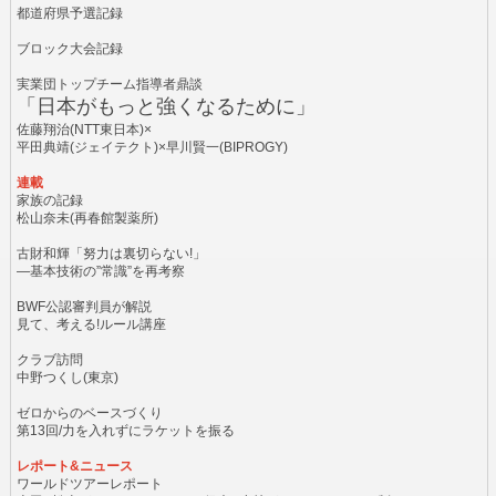
都道府県予選記録
ブロック大会記録
実業団トップチーム指導者鼎談
「日本がもっと強くなるために」
佐藤翔治(NTT東日本)×
平田典靖(ジェイテクト)×早川賢一(BIPROGY)
連載
家族の記録
松山奈未(再春館製薬所)
古財和輝「努力は裏切らない!」
―基本技術の”常識”を再考察
BWF公認審判員が解説
見て、考える!ルール講座
クラブ訪問
中野つくし(東京)
ゼロからのベースづくり
第13回/力を入れずにラケットを振る
レポート&ニュース
ワールドツアーレポート