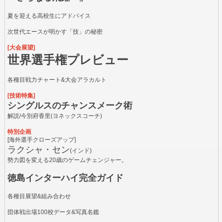
夏を迎える高校生にアドバイス
次世代エースが明かす「技」の秘密
[大会展望]
世界選手権プレビュー
各種目戦力チャート&大会アラカルト
[技術特集]
シングルスのチャンスメーク術
解説/今別府香里(ヨネックスコーチ)
特別企画
[海外選手クローズアップ]
ラクシャ・セン
(インド)
勢力図を変える20歳のゲームチェンジャー。
徳島インターハイ完全ガイド
各種目展望&組み合わせ
団体戦出場100校データ&写真名鑑