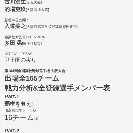
古川温生
[金光大阪]
的場吏玖
[大阪電通大高]
新理事長に聞く
入道美之
[大阪府高等学校野球連盟理事長]
強豪校新監督INTERVIEW
多田 晃
[履正社監督]
SPECIAL ESSAY
甲子園の実り
第104回全国高校野球選手権 大阪大会
出場全165チーム
戦力分析&全登録選手メンバー表
Part.1
覇権を奪え!
頂点目指すシード校
16チーム
編
Part.2