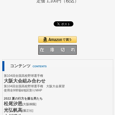
定価
1,100円（税込）
コンテンツ
CONTENTS
第104回全国高校野球選手権
大阪大会組み合わせ
第104回全国高校野球選手権 大阪大会展望
使用全9球場&地区割りMAP
2022 夏の行方を握る男たち
松尾汐恩
[大阪桐蔭]
光弘帆高
[履正社]