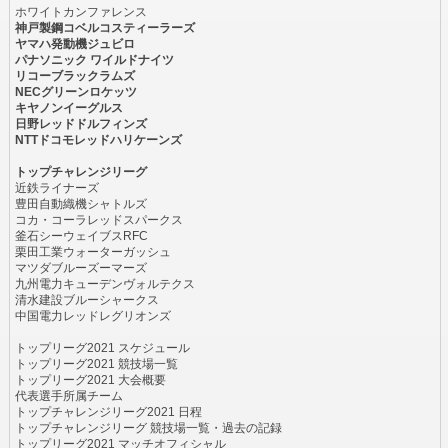
ホワイトカンファレンス
神戸製鋼コベルコスティーラーズ
ヤマハ発動機ジュビロ
パナソニック ワイルドナイツ
リコーブラックラムズ
NECグリーンロケッツ
キヤノンイーグルス
日野レッドドルフィンズ
NTTドコモレッドハリケーンズ
トップチャレンジリーグ
近鉄ライナーズ
豊田自動織機シャトルズ
コカ・コーラレッドスパークス
釜石シーウェイブスRFC
栗田工業ウォーターガッシュ
マツダブルーズーマーズ
九州電力キューデンヴォルテクス
清水建設ブルーシャークス
中国電力レッドレグリオンズ
トップリーグ2021 スケジュール
トップリーグ2021 競技場一覧
トップリーグ2021 大会概要
代表選手所属チーム
トップチャレンジリーグ2021 日程
トップチャレンジリーグ 競技場一覧・過去の記録
トップリーグ2021 マッチオフィシャル