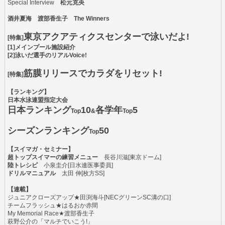
Special Interview
松元克央
酒井夏海 渡部香生子 The Winners
東京アクアティクスセンターで泳いだよ!
[特集]
[1]メインプール施設紹介
[2]泳いだ選手のリアルVoice!
筋膜リリースでカラダをリセット!
[特集]
【ランキング】
日本水泳連盟指定大会
日本ランキング
10
各学年
5
Top
&
Top
シーズンランキング
50
Top
【スイマガ・セミナー】
超トップスイマーの練習メニュー
長谷川滋[東京ドーム]
陸トレシピ
小泉圭介[日水連医事委員]
ドリルマニュアル
太田 伸[枚方SS]
【連載】
ジュニアクローズアップ★田渕海斗[NECグリーンSC溝の口]
チームフラッシュ★はるおか赤間
My Memorial Race★渡部香生子
萩野公介の「マルチでいこう!」