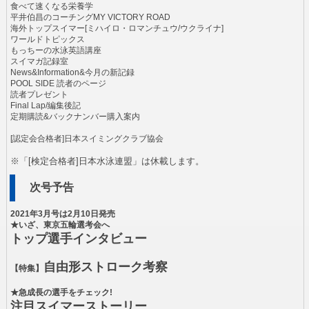
食べて速くなる栄養学
平井伯昌のコーチングMY VICTORY ROAD
海外トップスイマー[ミハイロ・ロマンチュウ/ウクライナ]
ワールドトピックス
もっちーの水泳英語講座
スイマガ記録室
News&Information&今月の新記録
POOL SIDE 読者のページ
読者プレゼント
Final Lap/編集後記
定期購読&バックナンバー購入案内
[認定会合格者]日本スイミングクラブ協会
※「[検定合格者]日本水泳連盟」は休載します。
次号予告
2021年3月号は2月10日発売
★いざ、東京五輪選考会へ
トップ選手インタビュー
自由形ストローク考察
【特集】
★急成長の選手をチェック!
注目スイマーストーリー