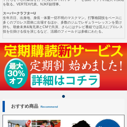
を取る。VERTEX代表。NJKF副理事。
スーパークラフターU
生年月日、出身地、身長・体重一切不明のマスクマン。打撃格闘技をベースに
多くのプロレス団体に出場するほか、多数のジムでレギュラーレッスンを受け
持ち、朝倉未来&海兄弟とCMで共演、さらにはテレビ番組では芸人にプロレス
技を仕掛ける役を演じるなど、活躍のフィールドは多岐にわたる。
おすすめ商品
Recommend