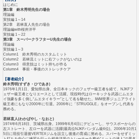
はじめに
第1章 鈴木秀明先生の場合
理論編
実技編 1～14
第2章 若林直人先生の場合
理論編with桜井洋平
実技編 1～22
第3章 スーパークラフターU先生の場合
理論編
実技編 1～3
Column1 鈴木秀明のカスタムミット
Column2 若林流ミットに右フックがないのは
Column3 得意技はミット持ちが作る
Column4 事前・事後のストレッチケア
【著者紹介】
鈴木秀明(すずき・ひであき)
1976年1月1日、愛知県出身。全日本キックのフェザー級王者を経て、NJKFフ
ェザー級王者となりエースとして活躍。現役時代はローキックを武器にムエタ
イ強豪を多く倒し“ムエタイキラー”として名を馳せた。IWM世界ジュニアライト
級王者にもなり2000年に引退。2006年に「STRUGGLE」をオープンし代表を
務める。
若林直人(わかばやし・なおと)
1974年6月18日、茨城県出身。1999年6月4日にデビューし、サウスポーからの
左ストレート、左ローを武器に活躍(最高位NJKFバンダム級6位)。2006年10月1
5日に現役引退後VERTEXジムを設立し後進の育成に努める。スパーをせずミッ
ト打ちを中心に練習を行った桜井洋平のトレーナーを務め“ミットの達人”の異名