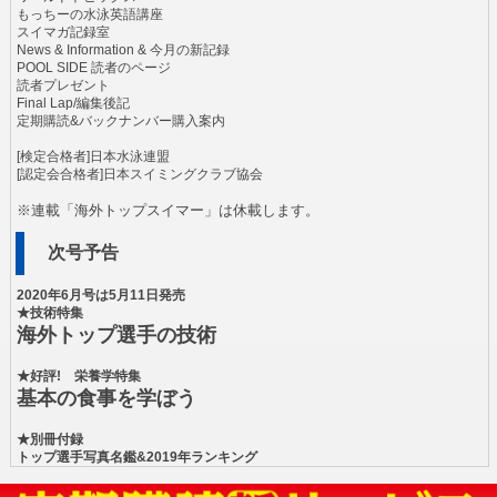
もっちーの水泳英語講座
スイマガ記録室
News & Information & 今月の新記録
POOL SIDE 読者のページ
読者プレゼント
Final Lap/編集後記
定期購読&バックナンバー購入案内
[検定合格者]日本水泳連盟
[認定会合格者]日本スイミングクラブ協会
※連載「海外トップスイマー」は休載します。
次号予告
2020年6月号は5月11日発売
★技術特集
海外トップ選手の技術
★好評! 栄養学特集
基本の食事を学ぼう
★別冊付録
トップ選手写真名鑑&2019年ランキング