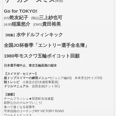
[米国]
Go for TOKYO!
乾友紀子
三上紗也可
[AS]
[飛込]
稲葉悠介
貴田裕美
[水球]
[OWS]
水中ドルフィンキック
【特集】
全国JO杯春季「エントリー選手全名簿」
1980年モスクワ五輪ボイコット回顧
日本選手権中止、東京五輪延期の顛末
【スイマガ・セミナー】
超トップスイマーの練習メニュー
[ジュニア編(4)] 木本淳士[サイズSS]
陸トレシピ
小泉圭介[日水連医事委員]
ドリルマニュアル
吉田圭佑[ナントSC]
【連載】
チームフラッシュ★田尻町水泳連盟
萩野公介のマルチでいこう!
食べて速くなる栄養学
平井伯昌のコーチングMY VICTORY ROAD
ワールドトピックス