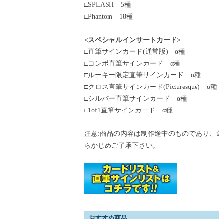
□SPLASH 5種
□Phantom 18種
<スペシャルインサートカード>
□直筆サインカード(通常版) α種
□コンボ直筆サインカード α種
□ルーキー限定直筆サインカード α種
□クロス直筆サインカード(Picturesque) α種
□シルバー直筆サインカード α種
□1of1直筆サインカード α種
注意:商品の内容は制作途中のものであり、
らかじめご了承下さい。
おすすめ商品