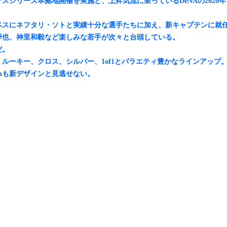
シリーズ本拠地開催を実施と、上昇気流に乗っているDeNAの2020年
ペスにネフタリ・ソトと実績十分な選手たちに加え、新キャプテンに就
季也、神里和毅など楽しみな若手が次々と台頭している。
だ。
ルーキー、クロス、シルバー、1of1とバラエティ豊かなラインアップ
omも新デザインと見逃せない。