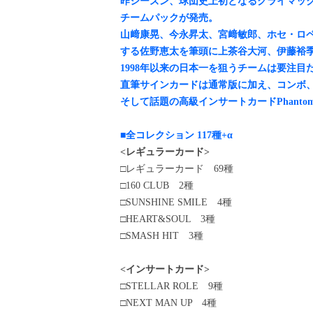
昨シーズン、球団史上初となるクライマックス
チームパックが発売。
山﨑康晃、今永昇太、宮﨑敏郎、ホセ・ロ
する佐野恵太を筆頭に上茶谷大河、伊藤裕
1998年以来の日本一を狙うチームは要注目
直筆サインカードは通常版に加え、コンボ、
そして話題の高級インサートカードPhant
■全コレクション 117種+α
<レギュラーカード>
□レギュラーカード 69種
□160 CLUB 2種
□SUNSHINE SMILE 4種
□HEART&SOUL 3種
□SMASH HIT 3種
<インサートカード>
□STELLAR ROLE 9種
□NEXT MAN UP 4種