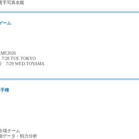
選手写真名鑑
ゲーム
ME2026
28 TUE.TOKYO
7/29 WED.TOYAMA
選手権
53出場チーム
細データ・戦力分析