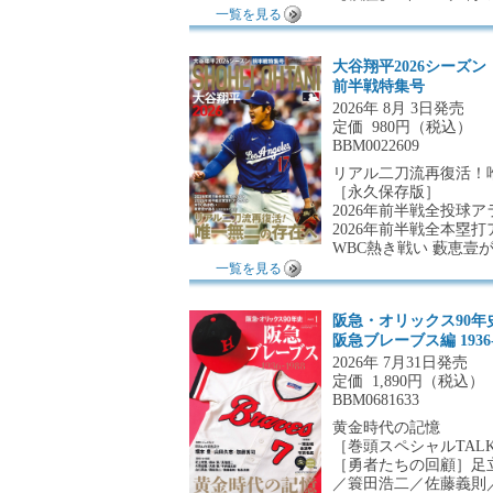
一覧を見る
大谷翔平2026シーズン
前半戦特集号
2026年 8月 3日発売
定価
980円（税込）
BBM0022609
リアル二刀流再復活！
［永久保存版］
2026年前半戦全投球
2026年前半戦全本塁
WBC熱き戦い 藪恵壹
一覧を見る
阪急・オリックス90年史 
阪急ブレーブス編 1936-
2026年 7月31日発売
定価
1,890円（税込）
BBM0681633
黄金時代の記憶
［巻頭スペシャルTALK
［勇者たちの回顧］足
／簑田浩二／佐藤義則