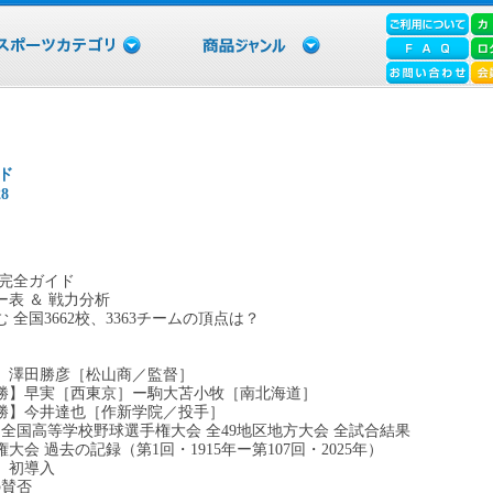
イド
8
夏 完全ガイド
ー表 ＆ 戦力分析
全国3662校、3363チームの頂点は？
勝】澤田勝彦［松山商／監督］
決勝】早実［西東京］ー駒大苫小牧［南北海道］
優勝】今井達也［作新学院／投手］
回全国高等学校野球選手権大会 全49地区地方大会 全試合結果
会 過去の記録（第1回・1915年ー第107回・2025年）
」初導入
の賛否