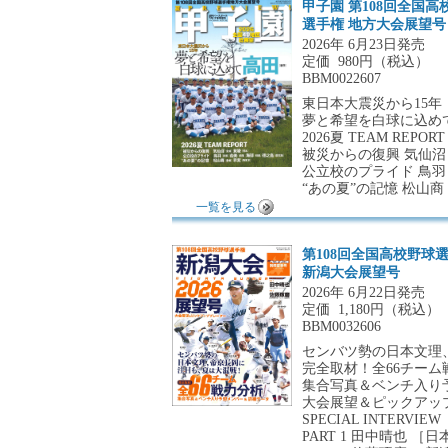
甲子園 第108回全国高
選手権 地方大会展望号
2026年 6月23日発売
定価
980円（税込）
BBM0022607
東日本大震災から15年
夢と希望を白球に込め
2026夏 TEAM REPORT
被災からの復興 気仙沼
公立校のプライド 鳥羽
“あの夏”の記憶 松山
一覧を見る
第108回全国高校野球
新潟大会展望号
2026年 6月22日発売
定価
1,180円（税込）
BBM0032606
センバツ勢の日本文理
完全取材！全66チーム
集合写真＆ベンチ入り
大会展望＆ピックアッ
SPECIAL INTERVIEW
PART 1 田中晴也 