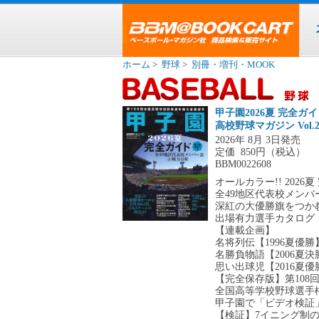
ホーム
>
野球
>
別冊・増刊・MOOK
甲子園2026夏 完全ガ
高校野球マガジン Vol.2
2026年 8月 3日発売
定価
850円（税込）
BBM0022608
オールカラー!! 2026
全49地区代表校メンバ
深紅の大優勝旗をつかむ 
出場有力選手カタログ
【連載企画】
名将列伝【1996夏優
名勝負物語【2006夏
思い出球児【2016夏
【完全保存版】第108
全国高等学校野球選手権大
甲子園で「ビデオ検証
【検証】7イニング制