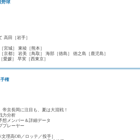
校野球
て 高田［岩手］
［宮城］ 東稜［熊本］
［京都］ 岩美［鳥取］ 海部［徳島］ 徳之島［鹿児島］
商［愛媛］ 早実［西東京］
選手権
、帝京長岡に注目も、夏は大混戦！
戦力分析
予想メンバー＆詳細データ
ププレーヤー
［日本文理高OB／ロッテ／投手］