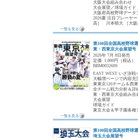
大阪大会組み合わせ
大会展望／球場ガイド
大阪府高校野球データ
2026夏 注目プレー
高］ 川本晴大 ［大阪
一覧を見る
第108回全国高校野球
東・西東京大会展望号
2026年 7月 8日発売
定価
1,800円（税込）
BBM0032609
EAST WEST いざ決
大幅増ページで内容充
東東京126チーム＆西東
全チーム戦力分析＆詳
東・西東京大会組み合
大会展望
球場ガイド
東京大会＆甲子園各種
一覧を見る
第108回全国高校野球
埼玉大会展望号