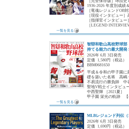
［完全保存版］球団史＆強
1936-2026 年度別
［竜魂レジェンドOB対談
［現役インタビュー］
［指揮官インタビュー
［LEGEND INTE
一覧を見る
智辯和歌山高校野球部
持てる能力の最大開発 Sin
2026年 6月 3日発売
定価
1,580円（税込）
BBM0681650
平成＆令和の甲子園に
礎を築いた名将 高嶋 
不易流行の勝負師 中谷
聖地V戦士インタビュー 
中西聖輝 ［2021夏］
甲子園 栄光の軌跡 
一覧を見る
MLBレジェンド列伝（
2026年 6月 3日発売
定価
1,690円（税込）