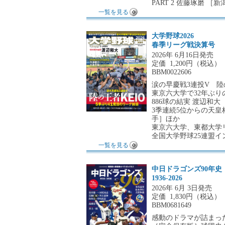
PART 2 佐藤琢磨 
一覧を見る
大学野球2026
春季リーグ戦決算号
2026年 6月16日発売
定価
1,200円（税込）
BBM0022606
涙の早慶戦3連投V 陸
東京六大学で32年ぶり
886球の結実 渡辺和大
3季連続5位からの天皇
手］ほか
東京六大学、東都大学
全国大学野球25連盟イ
一覧を見る
中日ドラゴンズ90年史
1936-2026
2026年 6月 3日発売
定価
1,830円（税込）
BBM0681649
感動のドラマが詰まった