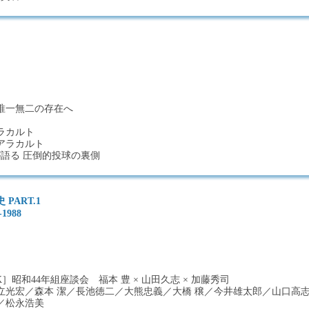
唯一無二の存在へ
アラカルト
打アラカルト
が語る 圧倒的投球の裏側
PART.1
1988
］昭和44年組座談会 福本 豊 × 山田久志 × 加藤秀司
立光宏／森本 潔／長池徳二／大熊忠義／大橋 穣／今井雄太郎／山口高
／松永浩美