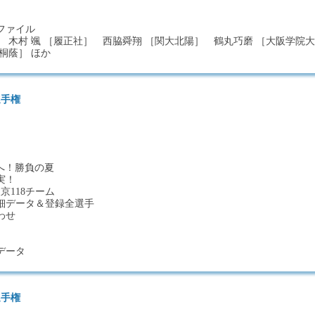
ファイル
ヤー 木村 颯 ［履正社］ 西脇舜翔 ［関大北陽］ 鶴丸巧磨 ［大阪学院大
桐蔭］ ほか
選手権
戦へ！勝負の夏
実！
京118チーム
細データ＆登録全選手
わせ
データ
選手権