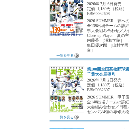
2026年 7月 6日発売
定価
1,180円（税込）
BBM0032608
2026 SUMMER 夢へ
全139出場チームの
県大会組み合わせ／大
Close-up Player
内藤蒼 ［浦和学院］
亀田優次郎 ［山村学園
台］
一覧を見る
第108回全国高校野球
千葉大会展望号
2026年 7月 2日発売
定価
1,180円（税込）
BBM0032607
2026 SUMMER 
全148出場チームの詳
大会組み合わせ／日程
センバツ4強の専修大
一覧を見る