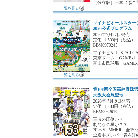
［保存版］一軍出場全
一覧を見る
マイナビオールスター
2026公式プログラム
2026年7月27日発売
定価
1,500円（税込）
BBM0970245
マイナビALL-STAR GA
東京ドーム GAME-1 7/
富山市民球場 GAME-2 
一覧を見る
第108回全国高校野球
大阪大会展望号
2026年 7月 9日発売
定価
1,280円（税込）
BBM0032610
王者の圧倒か？
劇的な金星か？？
2026 SUMMER 全1
全選手メンバー表＆詳