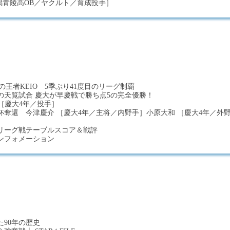
［新潟青陵高OB／ヤクルト／育成投手］
の王者KEIO 5季ぶり41度目のリーグ制覇
の天覧試合 慶大が早慶戦で勝ち点5の完全優勝！
 ［慶大4年／投手］
杯奪還 今津慶介 ［慶大4年／主将／内野手］小原大和 ［慶大4年／外
リーグ戦テーブルスコア＆戦評
ンフォメーション
90年の歴史