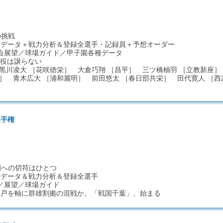
の挑戦
詳細データ＋戦力分析＆登録全選手・記録員＋予想オーダー
会展望／球場ガイド／甲子園各種データ
 夏の主役は譲らない
 黒川凌大 ［花咲徳栄］ 大倉巧翔 ［昌平］ 三ツ橋柚羽 ［立教新座
］ 青木広大 ［浦和麗明］ 前田悠太 ［春日部共栄］ 田代寛人 ［西
選手権
甲子園への切符はひとつ
細データ＆戦力分析＆登録全選手
／展望／球場ガイド
松戸を軸に群雄割拠の混戦か。「戦国千葉」、始まる