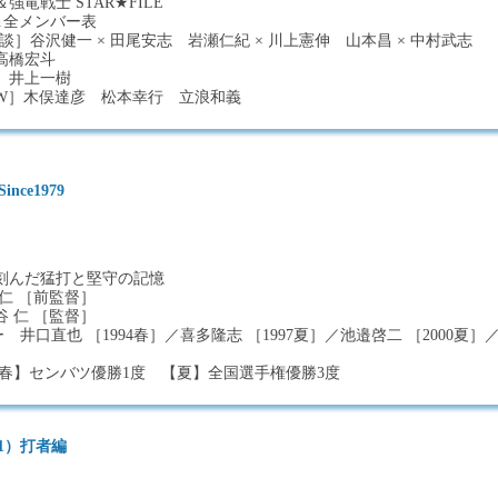
竜戦士 STAR★FILE
成績＆全メンバー表
］谷沢健一 × 田尾安志 岩瀬仁紀 × 川上憲伸 山本昌 × 中村武志
高橋宏斗
］井上一樹
RVIEW］木俣達彦 松本幸行 立浪和義
ce1979
刻んだ猛打と堅守の記憶
仁 ［前監督］
 仁 ［監督］
井口直也 ［1994春］／喜多隆志 ［1997夏］／池邉啓二 ［2000夏］
【春】センバツ優勝1度 【夏】全国選手権優勝3度
1）打者編