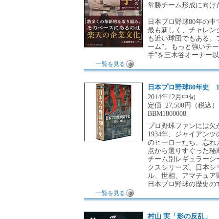
常勝チーム形成に向け
日本プロ野球80年の
最も新しく、チャレン
も近い球団でもある。
ーム”。もっと強いチ
手”を三木谷オーナー以
一覧を見る
日本プロ野球80年史 193
2014年12月中旬
定価
27,500円（税込）
BBM1800008
プロ野球ファンには欠
1934年、ジャイアン
のヒーローたち、忘れ
点から選りすぐった秘
チーム別レギュラーシ
クスシリーズ、日本シ
ル、世相、アマチュア
日本プロ野球の歴史の
一覧を見る
村山 実「影の反乱」