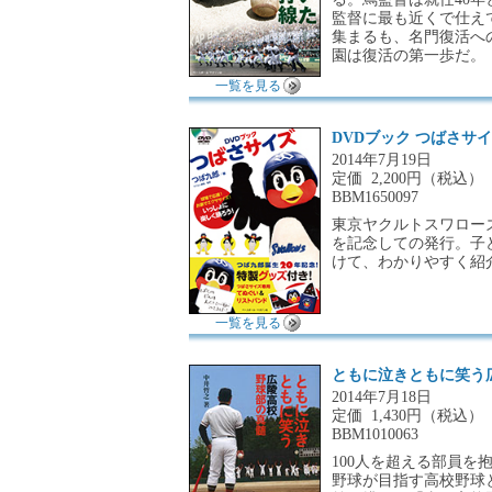
監督に最も近くで仕え
集まるも、名門復活への
園は復活の第一歩だ。
一覧を見る
DVDブック つばさサ
2014年7月19日
定価
2,200円（税込）
BBM1650097
東京ヤクルトスワロー
を記念しての発行。子
けて、わかりやすく紹
一覧を見る
ともに泣きともに笑う
2014年7月18日
定価
1,430円（税込）
BBM1010063
100人を超える部員
野球が目指す高校野球