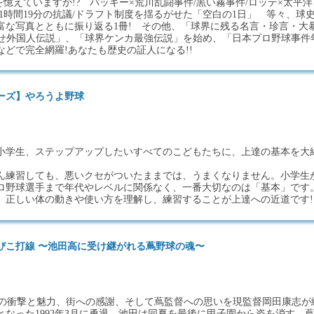
憶えていますか!? バッキー×荒川乱闘事件/黒い霧事件/ロッテ×太平洋
1時間19分の抗議/ドラフト制度を揺るがせた「空白の1日」 等々、球
富な写真とともに振り返る1冊! その他、「球界に残る名言・珍言・大
騒がせ外国人伝説」、「球界ケンカ最強伝説」を始め、「日本プロ野球事件
どで完全網羅!あなたも歴史の証人になる!!
ーズ】やろうよ野球
小学生、ステップアップしたいすべてのこどもたちに、上達の基本を大
ん練習しても、悪いクセがついたままでは、うまくなりません。小学生
ロ野球選手まで年代やレベルに関係なく、一番大切なのは「基本」です
、正しい体の動きや使い方を理解し、練習することが上達への近道です!
びこ打線 〜池田高に受け継がれる蔦野球の魂〜
DAの衝撃と魅力、街への感謝、そして蔦監督への思いを現監督岡田康志が
となった1992年3月に勇退。池田は同夏を最後に甲子園から姿を消す。