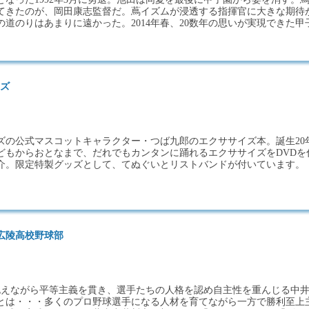
てきたのが、岡田康志監督だ。蔦イズムが浸透する指揮官に大きな期待
道のりはあまりに遠かった。2014年春、20数年の思いが実現できた甲
イズ
ズの公式マスコットキャラクター・つば九郎のエクササイズ本。誕生20
どもからおとなまで、だれでもカンタンに踊れるエクササイズをDVDを
介。限定特製グッズとして、てぬぐいとリストバンドが付いています。
広陵高校野球部
を抱えながら平等主義を貫き、選手たちの人格を認め自主性を重んじる中
とは・・・多くのプロ野球選手になる人材を育てながら一方で勝利至上