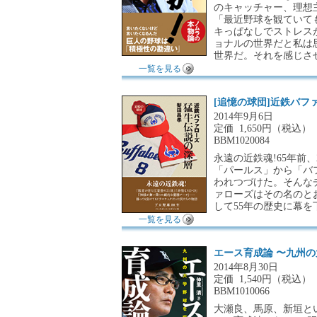
のキャッチャー、理想
「最近野球を観ていて
キっぱなしでストレス
ョナルの世界だと私は
世界だ。それを感じさ
一覧を見る
[追憶の球団]近鉄バフ
2014年9月6日
定価
1,650円（税込）
BBM1020084
永遠の近鉄魂!65年
「パールス」から「バ
われつづけた。そんな
ァローズはその名のと
して55年の歴史に幕
一覧を見る
エース育成論 〜九州
2014年8月30日
定価
1,540円（税込）
BBM1010066
大瀬良、馬原、新垣と