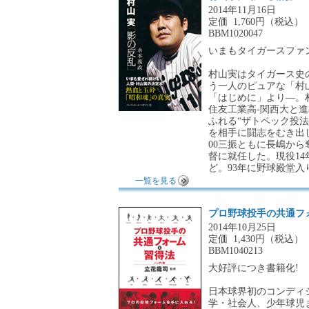
2014年11月16日
定価
1,760円（税込）
BBM1020047
いまもタイガースファ
村山実はタイガース史
う一人のピュアな「村
「はじめに」より―。村山
住友工業高-関西大と
ふれる“ザトペック投
を相手に闘志をむき出し
00三振ともに長嶋から
督に就任した。現役14
ど。93年に野球殿堂入
一覧を見る
プロ野球投手の共通フ
2014年10月25日
定価
1,430円（税込）
BBM1040213
大好評につき書籍化!
日本球界初のコンディ
学・社会人、少年球児