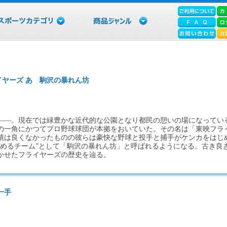
イヤーズ あゝ駒沢の暴れん坊
――。現在では緑豊かな近代的な公園となり都民の憩いの場になってい
の一角にかつてプロ野球球団が本拠をおいていた。その名は「東映フラ
績は良くなかったものの彼らは豪快な野球と投手と捕手がケンカをはじ
しめるチーム”として「駒沢の暴れん坊」と呼ばれるようになる。古き良
かせたフライヤーズの歴史を辿る。
一手