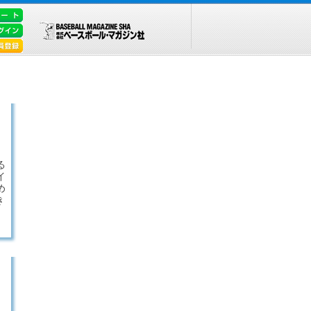
る
イ
め
き