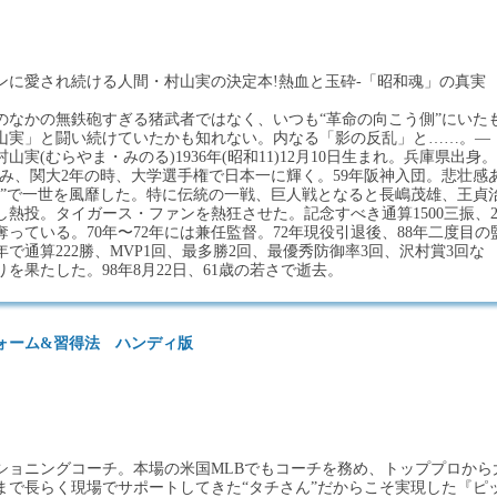
ンに愛され続ける人間・村山実の決定本!熱血と玉砕-「昭和魂」の真実
のなかの無鉄砲すぎる猪武者ではなく、いつも“革命の向こう側”にいた
山実」と闘い続けていたかも知れない。内なる「影の反乱」と……。―
実(むらやま・みのる)1936年(昭和11)12月10日生まれ。兵庫県出身。
進み、関大2年の時、大学選手権で日本一に輝く。59年阪神入団。悲壮感
法”で一世を風靡した。特に伝統の一戦、巨人戦となると長嶋茂雄、王貞
熱投。タイガース・ファンを熱狂させた。記念すべき通算1500三振、2
奪っている。70年〜72年には兼任監督。72年現役引退後、88年二度目の
年で通算222勝、MVP1回、最多勝2回、最優秀防御率3回、沢村賞3回な
りを果たした。98年8月22日、61歳の若さで逝去。
ォーム&習得法 ハンディ版
ショニングコーチ。本場の米国MLBでもコーチを務め、トッププロから
まで長らく現場でサポートしてきた“タチさん”だからこそ実現した『ピ