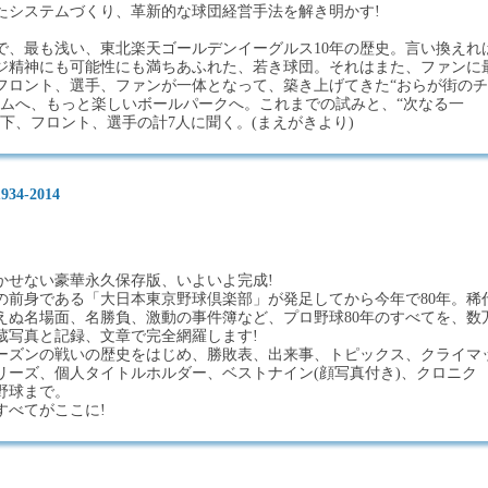
たシステムづくり、革新的な球団経営手法を解き明かす!
中で、最も浅い、東北楽天ゴールデンイーグルス10年の歴史。言い換えれ
ジ精神にも可能性にも満ちあふれた、若き球団。それはまた、ファンに
フロント、選手、ファンが一体となって、築き上げてきた“おらが街のチ
ームへ、もっと楽しいボールパークへ。これまでの試みと、“次なる一
下、フロント、選手の計7人に聞く。(まえがきより)
4-2014
かせない豪華永久保存版、いよいよ完成!
ツの前身である「大日本東京野球倶楽部」が発足してから今年で80年。稀
えぬ名場面、名勝負、激動の事件簿など、プロ野球80年のすべてを、数
蔵写真と記録、文章で完全網羅します!
ーズンの戦いの歴史をはじめ、勝敗表、出来事、トピックス、クライマ
リーズ、個人タイトルホルダー、ベストナイン(顔写真付き)、クロニク
野球まで。
すべてがここに!