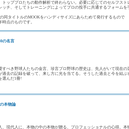
。トッププロたちの動作解析で終わらない。必要に応じてのセルフスト
レッチ、そしてトレーニングによってプロの投手に共通するフォームを
発行の同タイトルのMOOKをハンディサイズにあらためて発行するもので
3年時点のものです。
0の名言
 愛すべき野球人たちの金言、珍言プロ野球の歴史は、先人がいて現在の
が過去の記録を破って、来し方に光を当てる。そうした過去と今を結ぶ
選んだ1冊!
ラの本物論
人、現代人に、本物の中の本物が贈る、プロフェッショナルの心得。本