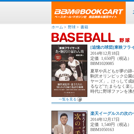
ホーム
>
野球
>
書籍
[追憶の球団]東映フラ
2014年12月18日
定価
1,650円（税込）
BBM1020085
夏草や兵どもが夢の跡
駒沢オリンピック公園
ヤーズ」。けっして成
るなど“たまらなく楽
時代に野球ファンを沸
一覧を見る
楽天イーグルスの次の
2014年12月17日
定価
1,540円（税込）
BBM1050163