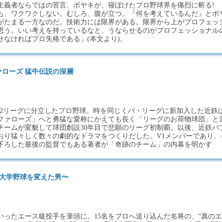
主義者ならではの苦言、ボヤキが、寝ぼけたプロ野球界を痛烈に斬る!
も、ワクワクしない。むしろ、腹が立つ。『何を考えているんだ』とボ
がたまる一方なのだ。技術力には限界がある。限界から上がプロフェッ
思う。いい考えを持っているなと、うならせるのがプロフェッショナル
せなければプロ失格である」(本文より)。
ァローズ 猛牛伝説の深層
前、2リーグに分立したプロ野球。時を同じくパ・リーグに新加入した近鉄
ファローズ」へと勇猛な愛称にかえても長く「リーグのお荷物球団」と
チームが変貌して球団創設30年目で悲願のリーグ初制覇。以後、近鉄バ
おり猛々しく数々の劇的なドラマをつくりだした。V1メンバーであり、
を下ろした最後の監督でもある著者が「奇跡のチーム」の内幕を明かす
の大学野球を変えた男〜
いったエース級投手を筆頭に、15名をプロへ送り込んだ名将の、“真のエ