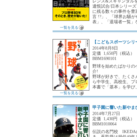
レンス&スキャンダルを
遺恨試合/日本シリーズ
に残る数々の事件を豊
言 !?」、「球界お
表」、「退場者一覧」な
一覧を見る
【こどもスポーツシリ
2014年8月8日
定価
1,650円（税込）
BBM1690101
野球を始めたばかりの
介!
野球が好きで、たくさ
ら中学生、高校生、プ
本書で「基本」を学び
一覧を見る
甲子園に響いた新やま
2014年7月27日
定価
1,430円（税込）
BBM1010064
伝説の名門校 IKE
る。蔦監督は就任40年