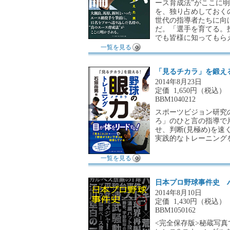
ース育成法”がここに
を、独り占めしておく
世代の指導者たちに向
だ。「選手を育てる。
でも皆様に知ってもら
一覧を見る
「見るチカラ」を鍛える
2014年8月23日
定価
1,650円（税込）
BBM1040212
スポーツビジョン研究
ろ」のひと言の指導で
せ、判断(見極め)を
実践的なトレーニング
一覧を見る
日本プロ野球事件史 
2014年8月10日
定価
1,430円（税込）
BBM1050162
<完全保存版>秘蔵写