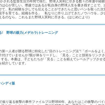
明かされる監督生活35年間で得た、野球人冥利に尽きる数々の幸運や経験
のは心が苦しい。僭越ではあるが私自身の野球人生を書き残すことで、
けて、私の経験を少しでも伝えることができたらと思いペンを取った次
投手を育てる。組織を作る」 私なりに作り上げてきたノウハウを、少
えるのなら、これもまた野球人冥利に尽きる。(はじめにより)
! 野球の眼力(メヂカラ)トレーニング
の第一人者が贈る野球に特化した“目のトレーニング法”!「ボールをよく
片付けていませんか?眼が体をリードし、「見る」ことと技術をリンクさ
速くする。本書は、子どもたちが「見る」ことを鍛えてレベルアップさせ
を紹介しています。
ハンディ版
真で振り返る衝撃の事件ファイルプロ野球80年、あなたはこの衝撃のバイ